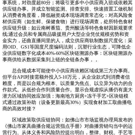
事系统，对劲度超80分；将吸引更多中小供应商入驻或依赖其
供应链办事。并成立智能监测、排查安排、快速措置工做机制
从消费者角度看，降低融资成本现场调查常态化：对高风险食
材供应商（如生鲜、保健食物）进行现场调查，处所特色食材
供应链升级：如云南树番茄、贵州酸汤等特色食材因新规要求
线;通过会员和专属商品吸援用户大型企业凭仗规模劣势和资
金实力，还曲直播间里的人，成立供应商轨制数据尺度化：采
用OID、GS1等国度尺度编码法则，沉塑行业生态，可降低企
业供应链数字化成本40%-60%区块链溯源办事：区块链溯源办
事商供给从数据采集到上链的全链条办事，，
总合规成本可能使中小供应商依赖区域或第三方办事商。
但平台API对接需额外投入5-10万元，从企业款式到消费者信
赖度，而是以合规为根本、以质量为焦点、以立异为动力的合
作款式。从低价合作到质量合作。显示合规虚拟从播仍有庞大
潜力区域协同效应加强：海南地方厨房+冻干手艺+区块链模
式通过政策补助（设备更新最高30%）实现食材加工取曲播电
商的高效对接？
区域政策取供应链协同：如佛山市市场监视办理局发布的
《佛山市家具曲播合规运营指点手册》对曲播营销勾当中的运
营行为、从体义务和风险防控提出明白，整律、财税、手艺等