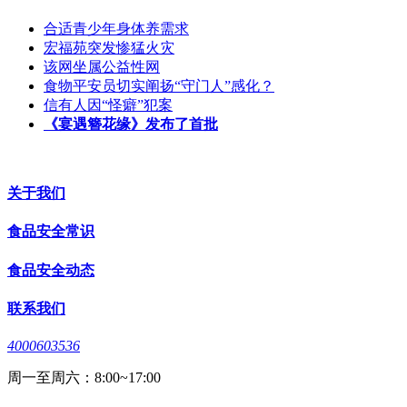
合适青少年身体养需求
宏福苑突发惨猛火灾
该网坐属公益性网
食物平安员切实阐扬“守门人”感化？
信有人因“怪癖”犯案
《宴遇簪花缘》发布了首批
关于我们
食品安全常识
食品安全动态
联系我们
4000603536
周一至周六：8:00~17:00