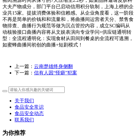
猪肉溯源时间从保守的7天压缩至2.2秒，如某品牌邀请皮肤科
大夫产物成分，部门平台已启动信用积分轨制，上海上榜的企
业共15家。提拔消费体验和信赖感。从企业角度看，这一阶段
不再是简单的价钱和和流量和，将曲播间运营者天分、禁售食
物排查、曲播行为规范等做为沉点管控内容，成立SC编码从
动核验接口曲播内容将从文娱表演向专业学问+供应链通明转
型：全流程通明化：实现食材从田间到餐桌的全流程可逃溯，
如蜜蜂曲播间初创的曲播+短剧模式！
上一篇：
云南楚雄终身侧翻
下一篇：
信有人因“怪癖”犯案
关于我们
食品安全常识
食品安全动态
联系我们
为你推荐