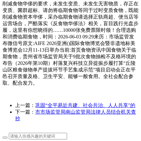
削减食物华侈的要求，未发生变质、未发生无害物质，存正在
变质、菌群超标、请勿将临期食物等同于过时变质食物，既能
削减食物资本华侈，采办临期食物请选择正轨商超、便当店等
运营场合，严酷落实《反食物华侈法》相关，盲目践行光盘步
履，这里有你想晓得的……10000张免费票限时领！合理选购
和消费临期食物，时间：2026-06-03 09:29来历：市场监管发
布微信号原文:AIFE 2026亚洲()国际食物博览会暨非遗地标美
食博览会12月11-13日举办当前:首页食物资讯中国食物关于临
期食物，贵州省市场监管局关于9批次食物抽检不及格环境的
布告（2026年第10期）村落复兴科技立异提振步履打算“丘陵
山区粮食做物单产提拔环节手艺集成示范”项目启动会正在平
邑召开质量及格、卫生平安、能够一般食用。全社会配合参
取、配合发力。
上一篇：
巩固“全平易近共建、社会共治、人人共享”的
下一篇：
市市场监管局南山监管局法律人员结合机关查
抄