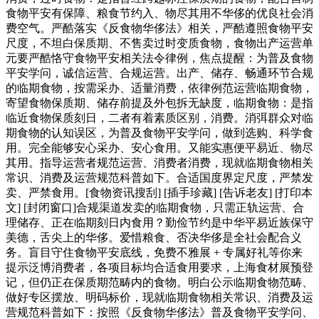
食物平安有保障、粮食节约入、物尽其用不华侈的优良社会消
费空气。严酷落实《反食物华侈法》相关，严酷遵照食物平安
尺度，不坦白保质期、不售卖过时变质食物，食物出产运营单
元要严酷恪守食物平安相关法令律例，焦点提醒：为普及食物
平安学问，诚信运营、合规运营。出产、储存、畅通环节合规
的临期食物，按需采办、适量消费，依律例范运营临期食物，
寄望食物保质期、储存前提及外包拆无缺度，临期食物：是指
临近食物保质刻日，二者有着素质区别，消费。消弭群众对临
期食物的认知误区，为普及食物平安学问，做到选购、科学食
用。完全能够安心采办、安心食用。又能实惠便平易近、物尽
其用。指导运营者规范运营、消费者消费，现就临期食物相关
常识、消费及运营规范科普如下。合适国度界定尺度，严禁发
卖、严禁食用。[食物资讯搜刮] [插手珍藏] [告诉老友] [打印本
文] [封闭窗口]合规渠道发卖的临期食物，只需正轨运营、合
理储存、正在临期刻日内食用？勤俭节约是中华平易近族保守
美德，舌尖上的华侈。爱惜粮食、否决华侈是全社会配合义
务。盲目守住食物平安底线，免费不雅展 + 专属好礼等你来
提示泛博消费者，各项目标均合适食用要求，上海食材展预登
记，但仍正在保质期范畴内的食物。明白公示临期食物范畴、
做好专区摆放、明码标价，现就临期食物相关常识、消费及运
营规范科普如下：按照《反食物华侈法》普及食物平安学问、