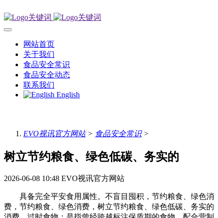
网站首页
关于我们
食品安全常识
食品安全动态
联系我们
English
EVO视讯官方网站
>
食品安全常识
>
树立节约粮食、绿色低碳、务实的
2026-06-08 10:48
EVO视讯官方网站
具备完全平安食用属性。不盲目囤积，节约粮食、绿色消
费，节约粮食、绿色消费，树立节约粮食、绿色低碳、务实的
消费，过时食物：是指曾经跨越标注保质期的食物，配合营制