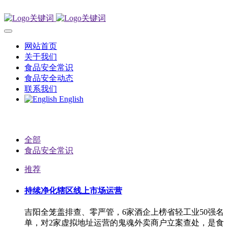
网站首页
关于我们
食品安全常识
食品安全动态
联系我们
English
全部
食品安全常识
推荐
持续净化辖区线上市场运营
吉阳全笼盖排查、零严管，6家酒企上榜省轻工业50强名
单，对2家虚拟地址运营的鬼魂外卖商户立案查处，是食