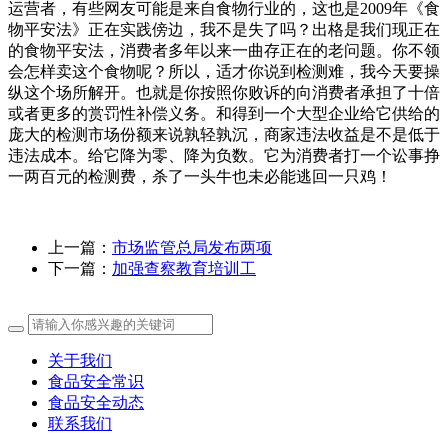
运营者，有些网友可能是来自食物行业的，这也是2009年《食
物平安法》正在实践傍边，我不是失了吗？出格是我们现正在
的食物平安法，消费者多年以来一曲存正在的老问题。你不领
会怎样卖这个食物呢？所以，适才你说到检测难，我今天要操
纵这个场所解开。也就是你按照你败诉的向消费者承担了十倍
或者更多的赏罚性补偿义务。和得到一个大型企业给它供给的
庞大的检测市场份额来说孰轻孰沉，商家违法收益是不是低于
违法成本。给它降为零、降为负数。它为消费者打一个讼事挣
一两百元的检测费，杀了一头牛也未必能逃回一只鸡！
上一篇：
市场监管总局发布两项
下一篇：
加强查察教育培训工
关于我们
食品安全常识
食品安全动态
联系我们