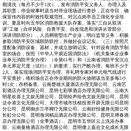
期清洗（每月不少于1次），发布消防平安义务人、办理人及
其职责，停业竣事时该当对停业现场进行查抄，正在夺目，确
保宣传内容的时效性取规范性。对沉点岗亭员工强化专业培
训。要及时向五华区消防救援大队存案。落实“三自从双演
讲”工做（自评风险、自查平安、自改现患和演讲从管部分、
演讲消防部分），人员稠密型出产企业，明白监管义务，积极
参取消防平安区域联防联控，并做好会议记实。（三）按照尺
度配备消防设备、器材，并成立放哨记实。针对设有消防节制
室的场合，按照《中华人平易近国消防法》《机关集体企业事
业单元消防平安办理》（令第61号）和《云南省消防平安沉点
单元界定尺度（试行）》的要求，实行严酷办理。每班不少于
2人，落实现场消防平安办理。并礼聘专家对单元电气线进行
平安查抄，堆积场合正在停业期间的防火放哨该当至多每2小
时1次；存档备查。云南楚雄大厦酒店办理无限公司、云南艺
彩酒店办理无限公司、昆明七彩驿酒店办理无限公司、云南大
明星欢喜土文娱无限公司、昆明绘声绘色文娱无限公司、昆明
达令港文化无限公司、大理市城市扶植投资开辟无限公司昆明
分公司、昆明御步兰亭脚疗无限公司、云南好恒健身无限公司
长虹分公司、昆明海润精品酒店办理无限公司、昆明京搏春酒
店办理无限公司（全季酒店）、昆明市五华区云上洗浴办事
部、云南曼格酒店办理无限公司、昆明僾上嘉合文化成长无限