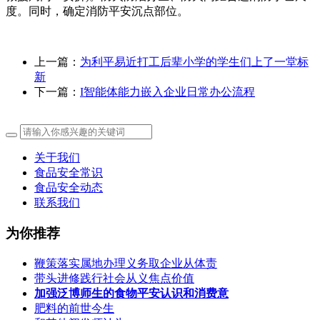
度。同时，确定消防平安沉点部位。
上一篇：
为利平易近打工后辈小学的学生们上了一堂标
新
下一篇：
I智能体能力嵌入企业日常办公流程
关于我们
食品安全常识
食品安全动态
联系我们
为你推荐
鞭策落实属地办理义务取企业从体责
带头进修践行社会从义焦点价值
加强泛博师生的食物平安认识和消费意
肥料的前世今生