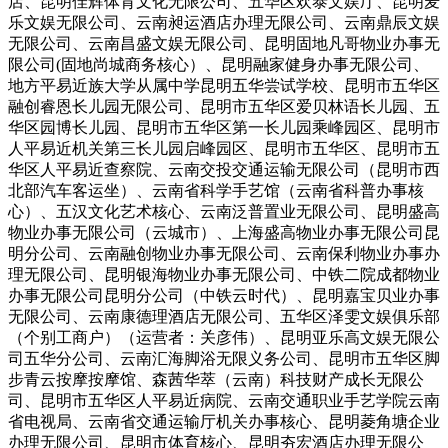
店、昆明佳辉体育文化无限公司、五华区欢泰文娱厅、昆明麦
乐文娱无限公司、云南昶运酒店办理无限公司、云南鼎辰文娱
无限公司、云南昌盛文娱无限公司、昆明固地凡哥物业办事无
限公司(固地尚城商务核心）、昆明融家健身办事无限公司、
地方平易近族大学从属中学昆明五华尝试学校、昆明市五华区
融创睿恩长儿园无限公司、昆明市五华区爱贝林语长儿园、五
华区园博长儿园、昆明市五华区第一长儿园乘峰园区、昆明市
人平易近机关第三长儿园启峰园区、昆明市五华区、昆明市五
华区人平易近查察院、云南交投交通运输无限公司（昆明市西
北部汽车客运坐）、云南省科学手艺馆（云南省科普办事核
心）、五汉文化艺术核心、云南泛普置业无限公司、昆明盛高
物业办事无限公司（云城市）、上海盛高物业办事无限公司昆
明分公司、云南融创物业办事无限公司、云南保利物业办事办
理无限公司、昆明银海物业办事无限公司、中铁二院成都物业
办事无限公司昆明分公司（中铁云时代）、昆明嘉宝贝业办事
无限公司、云南康德理酒店无限公司、五华区泽雯文娱俱乐部
（个别工商户）（运营者：关彦伟）、昆明亚乐高文娱无限公
司五华分公司、云南汇海脚浴无限义务公司、昆明市五华区脚
步青云按摩按摩馆、森茜华萃（云南）科技财产成长无限公
司、昆明市五华区人平易近病院、云南交通职业手艺学院云南
省电视局、云南省交通运输厅机关办事核心、昆明菱角塘企业
办理无限公司、昆明市体育核心、昆明夯宏酒店办理无限公