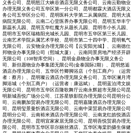
义务公司、昆明怒江大峡谷酒店无限义务公司、云南云勤物业
办理无限义务公司五华区第一分公司、昆明都霖大酒店无限义
务公司五华区分公司、昆明医科大学第二从属病院、昆明大滇
病院无限公司、云南二心堂医养办事无限公司、昆明五华丰宁
新蕊长儿园、昆明五华红魔方从题长儿园、昆明市小长儿园、
昆明市五华区瑞格阳光城长儿园、昆明市五华区第三长儿园、
云南艺术学院从属艺术学校、昆明市第二十四中学、昆明氧气
无限公司、云安物业办理无限公司【云安阳光城】、云南德仕
邦物业办事无限公司（熙城大厦）、云南同景房地产经济开辟
无限公司（108智库空间）、昆明金鼎物业办事无限义务公
司、新但愿物业办事集团无限公司(金泰国际2期）、昆明悠逅
酒店办理无限公司、五华区竹卿脚浴店（个别工商户）（运营
者：蔡月）、昆明璨云酒店办理无限义务公司、五华区澜月湾
脚浴城（个别工商户）（运营者：康远斌）、昆明蓝泊湾文娱
无限公司、昆明市五华区百隆歌舞厅云南永辉超市无限公司昆
明新城吾悦广场分公司、江苏星轶影院办理无限公司昆明分公
司、云南鹏加贸易办理无限公司、昆明嘉隆酒店办理无限公
司、昆明玺景曼忻酒店无限公司、云南中渠贸易办理无限公司
昆明分公司、云南裕米酒店办理无限公司、云南龙红皓悦酒店
办理无限公司、昆明宜家家居无限公司、昆明吾悦贸易办理无
限公司、昆明市五华区菲尔丽丝酒店、五华区海棠韵摄生保健