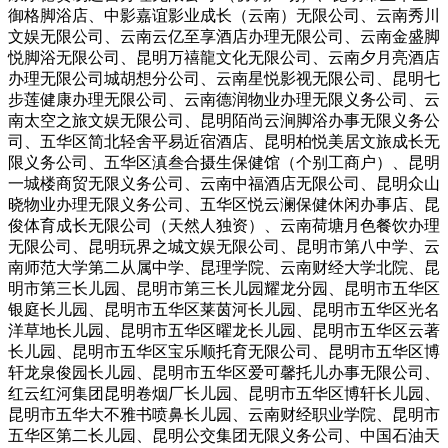
御格脚浴店、中影嘉谊影业成长（云南）无限公司、云南秀川
文娱无限公司、云南云亿至享酒店办理无限公司、云南金盛脚
悦脚浴无限公司、昆明万禧龍文化无限公司、云南夕月亮酒店
办理无限公司城胡想分公司、云南星悦影视无限公司、昆明七
步莲健康办理无限公司、云南德润物业办理无限义务公司、云
南太空之旅文娱无限公司、昆明陌尚云涧脚浴办事无限义务公
司、五华区简北轻舍平易近宿酒店、昆明柏悦美居文旅成长无
限义务公司、五华区滇叁合摄生保健馆（个别工商户）、昆明
一城楼商贸无限义务公司、云南中福酒店无限公司、昆明众山
晓物业办理无限义务公司、五华区悦云澜保健休闲办事店、昆
俊体育成长无限公司（天然人独资）、云南荷塘月色餐饮办理
无限公司、昆明玩界之城文娱无限公司、昆明市第八中学、云
南师范大学第二从属中学、昆理学院、云南财经大学北院、昆
明市第三长儿园、昆明市第三长儿园耀龙分园、昆明市五华区
银庭长儿园、昆明市五华区莱茵河长儿园、昆明市五华区光名
洋草地长儿园、昆明市五华区曜龙长儿园、昆明市五华区云著
长儿园、昆明市五华区宝乐顺托育无限公司、昆明市五华区博
轩龙泉俊园长儿园、昆明市五华区爱可馨托儿办事无限公司、
红云红河集团昆明卷烟厂长儿园、昆明市五华区博轩长儿园、
昆明市五华大不雅书喷鼻长儿园、云南财经职业学院、昆明市
五华区第二长儿园、昆明公交集团无限义务公司、中国石油天