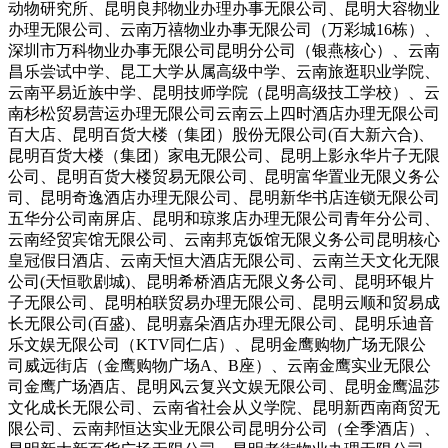
动物研究所、昆明良邦物业办理办事无限公司、昆明大容物业
办理无限公司、云南万禧物业办事无限公司（万彩城16栋）、
深圳市万科物业办事无限公司昆明分公司（银燕核心）、云南
昌乐尝试中学、昆工大学从属高级中学、云南旅逛职业学院、
云南平易近族中学、昆明技师学院（昆明高级技工学校）、云
南杉松贸易营运办理无限公司云南云上四时酒店办理无限公司
百大店、昆明百货大楼（集团）股份无限公司(百大新六合)、
昆明百货大楼（集团）家电无限公司、昆明上影永华片子无限
公司、昆明百货大楼贸易无限公司、昆明富华置业无限义务公
司、昆明奇逸酒店办理无限公司、昆明新华书店连锁无限公司
五华分公司南屏店、昆明和琼浆店办理无限公司青年分公司、
云南经贸宾馆无限公司、云南邦克饭馆无限义务公司昆明核心
皇冠假日酒店、云南天恒大酒店无限公司、云南兰天文化无限
公司(天恒歌剧城)、昆明希桥酒店无限义务公司、昆明环银片
子无限公司、昆明柏联贸易办理无限公司、昆明云顺和贸易成
长无限公司(百盛)、昆明嘉朵酒店办理无限公司、昆明乐迪音
乐文娱无限公司（KTV同仁店）、昆明金鹰购物广场无限公
司威远街店（金鹰购物广场A、B座）、云南金鹰实业无限公
司金鹰广场酒店、昆明风云复兴文娱无限公司、昆明金鹰温莎
文化成长无限公司、云南省社会从义学院、昆明新西南商贸无
限公司、云南邦恒达实业无限公司昆明分公司（全季酒店）、