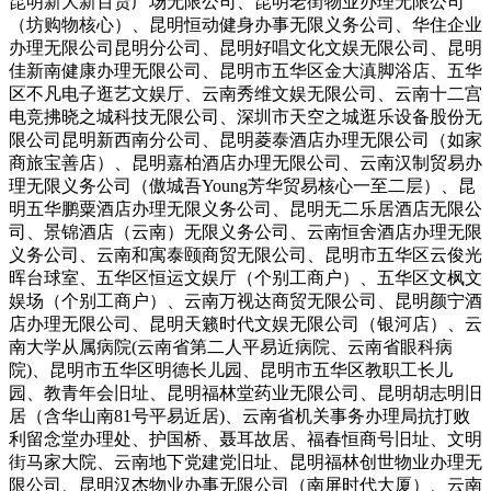
昆明新大新百货广场无限公司、昆明老街物业办理无限公司
（坊购物核心）、昆明恒动健身办事无限义务公司、华住企业
办理无限公司昆明分公司、昆明好唱文化文娱无限公司、昆明
佳新南健康办理无限公司、昆明市五华区金大滇脚浴店、五华
区不凡电子逛艺文娱厅、云南秀维文娱无限公司、云南十二宫
电竞拂晓之城科技无限公司、深圳市天空之城逛乐设备股份无
限公司昆明新西南分公司、昆明菱泰酒店办理无限公司（如家
商旅宝善店）、昆明嘉柏酒店办理无限公司、云南汉制贸易办
理无限义务公司（傲城吾Young芳华贸易核心一至二层）、昆
明五华鹏粟酒店办理无限义务公司、昆明无二乐居酒店无限公
司、景锦酒店（云南）无限义务公司、云南恒舍酒店办理无限
义务公司、云南和寓泰颐商贸无限公司、昆明市五华区云俊光
晖台球室、五华区恒运文娱厅（个别工商户）、五华区文枫文
娱场（个别工商户）、云南万视达商贸无限公司、昆明颜宁酒
店办理无限公司、昆明天籁时代文娱无限公司（银河店）、云
南大学从属病院(云南省第二人平易近病院、云南省眼科病
院)、昆明市五华区明德长儿园、昆明市五华区教职工长儿
园、教青年会旧址、昆明福林堂药业无限公司、昆明胡志明旧
居（含华山南81号平易近居)、云南省机关事务办理局抗打败
利留念堂办理处、护国桥、聂耳故居、福春恒商号旧址、文明
街马家大院、云南地下党建党旧址、昆明福林创世物业办理无
限公司、昆明汉杰物业办事无限公司（南屏时代大厦）、云南