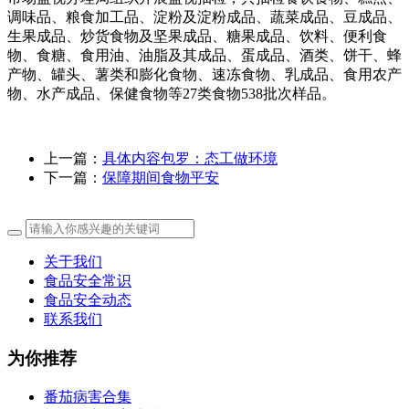
调味品、粮食加工品、淀粉及淀粉成品、蔬菜成品、豆成品、
生果成品、炒货食物及坚果成品、糖果成品、饮料、便利食
物、食糖、食用油、油脂及其成品、蛋成品、酒类、饼干、蜂
产物、罐头、薯类和膨化食物、速冻食物、乳成品、食用农产
物、水产成品、保健食物等27类食物538批次样品。
上一篇：
具体内容包罗：态工做环境
下一篇：
保障期间食物平安
关于我们
食品安全常识
食品安全动态
联系我们
为你推荐
番茄病害合集