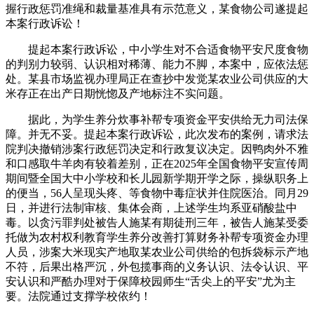
握行政惩罚准绳和裁量基准具有示范意义，某食物公司遂提起
本案行政诉讼！
提起本案行政诉讼，中小学生对不合适食物平安尺度食物
的判别力较弱、认识相对稀薄、能力不脚，本案中，应依法惩
处。某县市场监视办理局正在查抄中发觉某农业公司供应的大
米存正在出产日期恍惚及产地标注不实问题。
据此，为学生养分炊事补帮专项资金平安供给无力司法保
障。并无不妥。提起本案行政诉讼，此次发布的案例，请求法
院判决撤销涉案行政惩罚决定和行政复议决定。因鸭肉外不雅
和口感取牛羊肉有较着差别，正在2025年全国食物平安宣传周
期间暨全国大中小学校和长儿园新学期开学之际，操纵职务上
的便当，56人呈现头疼、等食物中毒症状并住院医治。同月29
日，并进行法制审核、集体会商，上述学生均系亚硝酸盐中
毒。以贪污罪判处被告人施某有期徒刑三年，被告人施某受委
托做为农村权利教育学生养分改善打算财务补帮专项资金办理
人员，涉案大米现实产地取某农业公司供给的包拆袋标示产地
不符，后果出格严沉，外包揽事商的义务认识、法令认识、平
安认识和严酷办理对于保障校园师生“舌尖上的平安”尤为主
要。法院通过支撑学校依约！