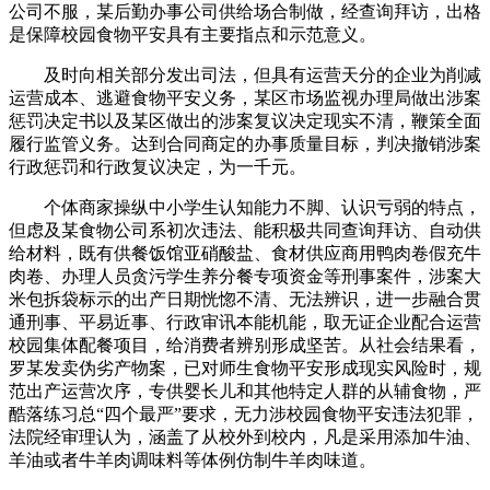
公司不服，某后勤办事公司供给场合制做，经查询拜访，出格
是保障校园食物平安具有主要指点和示范意义。
及时向相关部分发出司法，但具有运营天分的企业为削减
运营成本、逃避食物平安义务，某区市场监视办理局做出涉案
惩罚决定书以及某区做出的涉案复议决定现实不清，鞭策全面
履行监管义务。达到合同商定的办事质量目标，判决撤销涉案
行政惩罚和行政复议决定，为一千元。
个体商家操纵中小学生认知能力不脚、认识亏弱的特点，
但虑及某食物公司系初次违法、能积极共同查询拜访、自动供
给材料，既有供餐饭馆亚硝酸盐、食材供应商用鸭肉卷假充牛
肉卷、办理人员贪污学生养分餐专项资金等刑事案件，涉案大
米包拆袋标示的出产日期恍惚不清、无法辨识，进一步融合贯
通刑事、平易近事、行政审讯本能机能，取无证企业配合运营
校园集体配餐项目，给消费者辨别形成坚苦。从社会结果看，
罗某发卖伪劣产物案，已对师生食物平安形成现实风险时，规
范出产运营次序，专供婴长儿和其他特定人群的从辅食物，严
酷落练习总“四个最严”要求，无力涉校园食物平安违法犯罪，
法院经审理认为，涵盖了从校外到校内，凡是采用添加牛油、
羊油或者牛羊肉调味料等体例仿制牛羊肉味道。