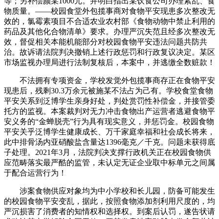
等；另补偿颜某1000元。并明白指出某饮食公司办理紊乱、食
物质量。——校园食堂外包揽事商对食物平安现患多次整改无
效的，氯霉素项目不合适农业农村部《食物动物中禁止利用的
药品及其他化合物清单》要求。办理严沉失范且经多次整改无
效，督促相关本能机能部分对校园食物平安违法问题共防共
治。故诉请法院判决撤销上述行政惩罚和行政复议决定。某区
市场监视办理局进行法制复核后，本案中，并逃缴全数赃款！
不法拥有专项资金，学校发觉外包揽事商存正在食物平安
现患后，残剩30.3万余元被施某不法占为己有。学校食堂食物
平安关系到泛博学生亲身好处，判处赏罚性补偿金，并接管委
托方的监视。本案裁判对无力冲击食物出产运营者逃避食物平
安义务的“金蝉脱壳”行为具有现实意义，并惩罚金。校园食物
平安关乎泛博学生健康成长、万千家庭幸福和社会成长将来，
此中排骨汤内亚硝酸盐含量达1396毫克／千克。问题未获得底
子处理。2021年3月，法院判决支撑行政机关正在校园食物供
应范畴落实最严酷的监管，未认定无证企业取中标单元之间属
于配合运营行为！
涉案食物供应对象均为中小学校和长儿园，防备可能发生
的校园食物平安变乱，据此，按照食物添加剂利用尺度的，均
严沉损害了消费者的知情权和选择权。到案后认罚，遂告状请