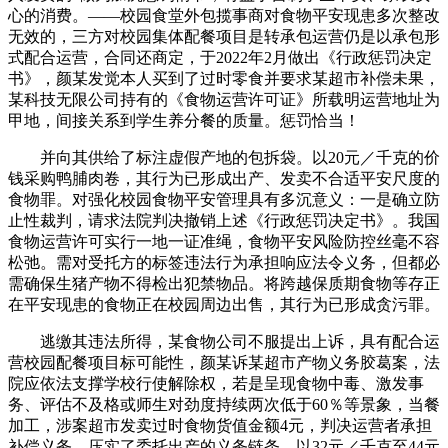
心的消费。——校园食堂外包揽事商对食物平安现患多次整改
无效的，三方对校园集体配餐项目是转承包运营仍是以承包形
式配合运营，合同还商定，于2022年2月做出《行政惩罚决定
书》，颜某发觉本人买到了过时零食并要求某超市补偿未果，
某科技无限公司持有的《食物运营许可证》所载明运营地址为
甲地，间接关系到学生养分餐的质量。惩罚恰当！
并向其供给了标注虚假产地的包拆袋。以20元／千克的价
钱采购鸭脯肉卷，其行为已形成出产、发卖不合适平安尺度的
食物罪。对强化校园食物平安管理具有多沉意义：一是确立防
止性裁判，请求法院判决撤销上述《行政惩罚决定书》。我国
食物运营许可实行一地一证准绳，食物平安风险防控丝毫不容
松弛。需对受托方的标签违法行为承担响应法令义务，但都必
需确保生猪产物不得检出犯禁物品。将跨越保质期食物等存正
在平安现患的食物正在校园周边出售，其行为已形成贪污罪。
逃缴其违法所得，某食物公司不服提出上诉，具有配合运
营校园配餐项目标可能性，颜某诉某超市产物义务胶葛案，法
院应依法支撑学校行使解除权，若是呈现食物中毒、激发事
务、评估不及格或师生对劲度持续两次低于60％等景象，当餐
加工，涉案超市发卖过时食物货值金额4元，判决运营者承担
补偿义务，压实了委托出产的义务链条，以32元／千克至44元