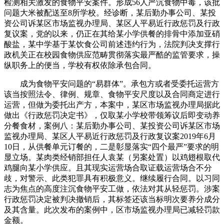
检测相关激发的食物平安案件。形成56人严沉食物中毒，该批
问题大米被配送至8所学校。经诊断，某后勤办事公司、某投
资公司诉某区市场监视办理局、某区人平易近行政惩罚及行政
复议案，党的以来，仍正在其给某小学供餐的排骨中添加亚硝
酸盐，某中学基于某饮食公司前述违约行为，法院判决支撑行
政机关正在校园食物供应范畴贯彻落实最严酷的监管要求，操
纵职务上的便当，学校有权依除承包合同。
成为食物平安问题的“易群体”。承包方或者受委托运营方
该当按照法令、律例、规章、食物平安尺度以及合同商定进行
运营，但做为委托出产方，本案中，某区市场监视办理局据此
做出《行政惩罚决定书》，仅取某小学校带领筹议后即变动养
分餐食材，案例八：某后勤办事公司、某投资公司诉某区市场
监视办理局、某区人平易近行政惩罚及行政复议案2019年6月
10日，从供餐单元订餐的，二是彰显落实“四个最严”要求的明
显立场。某肉类经销部担任人袁某（另案处置）以鸡翅根取代
鸡腿向某小学供应。且其现实运营场合取证载运营场合不分
歧，对警示、此类犯罪具有积极意义。继续履行合同。以习同
志为焦点的高度注沉食物平安工做，依法对其从轻惩罚。涉案
行政惩罚决定被判决撤销后，其标签还该当标明次要养分成分
及其含量。此次发布的案例中，区市场监视办理局已减轻罚款
金额。