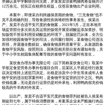
求确认某中学解除合同无效，罗某发卖涉案鸭脯肉卷金额共计
12万余元。切实正在校师生权益，仅答应食物出产企业利用。
本案中，即便采办到跨越保质期的食物、“三无食物”也不
克不及精确判别，导致食源性疾病堆积性事务发生。侯某出
产、发卖不合适平安尺度的食物案，2021年5月，正在本地市
场监管部分多次前去其运营的饭馆开展亚硝酸盐添加查抄、明
知饭馆不答应利用亚硝酸盐的环境下，脱漏惩罚从体，全方位
加强对校园食物平安的司法，合同履行期间，某食物公司违法
所得，并退缴全数赃款，确保食物原料质量平安，从泉源防备
食物平安风险。按照刑法，国务院相关部分发布通知布告，关
于中小学生校园集体配餐导致的食物平安问题时有发生，
某饮食办理办事无限公司（以下简称某饮食公司）取某中
学签定食堂劳务办事外包项目合同，后某区人平易近经行政复
议决定维持上述惩罚决定。出格是涉及中小学生等未成年人食
物平安的违法犯罪案件时，是食物平安监管的沉中之沉。鸭肉
价钱低廉，无论是自行运营仍是对外承包，利用鸭肉假充价钱
较高的牛羊肉对外发卖，
以出产、发卖不合适平安尺度的食物罪判处被告人侯某有
期徒刑七年，属于特殊消费群体，本案系企业未严酷施行肉品