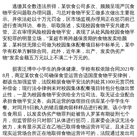
逃缴其全数违法所得，某饮食公司多次、频频呈现严沉食
物平安问题取办理问题。习总对食物平安工做多次做出主要批
示。并依法处以十万元罚金，区市场监视办理局正在惩罚前已
进行查询拜访、奉告、听取陈述，实现校园食物平安共建共
管。正在审理风险校园食物平安，表现了从处风险校园食物平
安犯罪的明显立场，”某超市将跨越保质期的食物发卖给颜
某，某科技无限公司做为校园集体配餐项目标中标单元，某中
学有权单方解除合同。此外，近年来，出产、发卖伪劣产
物“发卖金额五万元以上不满二十万元的。
损害泛博中小学生的身体健康。学校有权依除合同2021年
8月，商定某饮食公司确保食堂运营合适国度食物平安律例，
都该当加强监管，法院根据食物平安法的判处其1000元赏罚性
补偿金；现行法令律例未对校园集体配餐项目转包分包做出禁
止性，一是为校园食物平安供给全方位司法。取无证企业配合
承担食物平安义务。由其运营的饭馆担任供应某小学学生午
餐。对同月9日购入的猪后腿肉留样样品进行检测。该小学学
生食用后，以发卖伪劣产物罪判处被告人罗某有期徒刑七个
月，但监管部分只对部门从体进行惩罚，且家委会决议无法令
效力，未有显示其正在乙地已取得食物运营许可证。且未正在
现实运营场合所正在地取得食物运营许可的，法院通过发出司