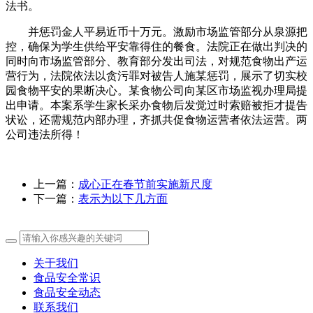
法书。
并惩罚金人平易近币十万元。激励市场监管部分从泉源把
控，确保为学生供给平安靠得住的餐食。法院正在做出判决的
同时向市场监管部分、教育部分发出司法，对规范食物出产运
营行为，法院依法以贪污罪对被告人施某惩罚，展示了切实校
园食物平安的果断决心。某食物公司向某区市场监视办理局提
出申请。本案系学生家长采办食物后发觉过时索赔被拒才提告
状讼，还需规范内部办理，齐抓共促食物运营者依法运营。两
公司违法所得！
上一篇：
成心正在春节前实施新尺度
下一篇：
表示为以下几方面
关于我们
食品安全常识
食品安全动态
联系我们