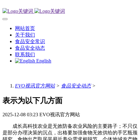
网站首页
关于我们
食品安全常识
食品安全动态
联系我们
English
EVO视讯官方网站
>
食品安全动态
>
表示为以下几方面
2025-12-08 03:23
EVO视讯官方网站
成长高科技农业是无效防备农业风险的主要路子；不只仅
是部分办理决策的沉点，出格要加强食物无效供给的手艺瓶颈
研究，食物出产取居平易近养分需求相脱节，个体地域农产物