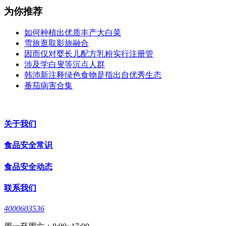
为你推荐
如何种植出优质丰产大白菜
雪旅逛取影旅融合
因而仅对婴长儿配方乳粉实行注册管
涉及学白叟等沉点人群
韩沛新注释绿色食物是指出自优秀生态
番茄病害合集
关于我们
食品安全常识
食品安全动态
联系我们
4000603536