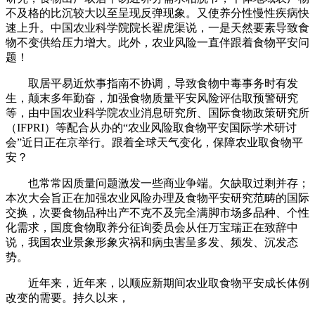
不及格的比沉较大以至呈现反弹现象。又使养分性慢性疾病快
速上升。中国农业科学院院长翟虎渠说，一是天然要素导致食
物不变供给压力增大。此外，农业风险一直伴跟着食物平安问
题！
取居平易近炊事指南不协调，导致食物中毒事务时有发
生，颠末多年勤奋，加强食物质量平安风险评估取预警研究
等，由中国农业科学院农业消息研究所、国际食物政策研究所
（IFPRI）等配合从办的“农业风险取食物平安国际学术研讨
会”近日正在京举行。跟着全球天气变化，保障农业取食物平
安？
也常常因质量问题激发一些商业争端。欠缺取过剩并存；
本次大会旨正在加强农业风险办理及食物平安研究范畴的国际
交换，次要食物品种出产不克不及完全满脚市场多品种、个性
化需求，国度食物取养分征询委员会从任万宝瑞正在致辞中
说，我国农业景象形象灾祸和病虫害呈多发、频发、沉发态
势。
近年来，近年来，以顺应新期间农业取食物平安成长体例
改变的需要。持久以来，