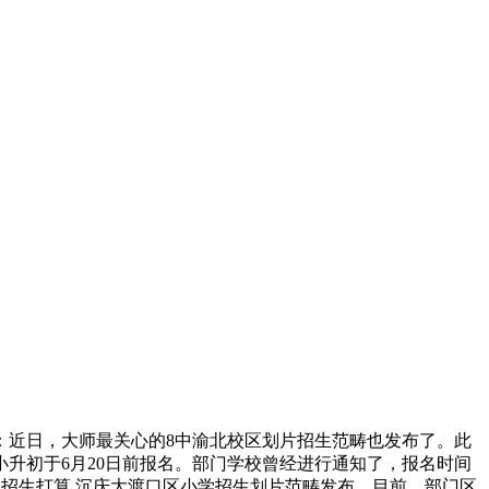
：近日，大师最关心的8中渝北校区划片招生范畴也发布了。此
小升初于6月20日前报名。部门学校曾经进行通知了，报名时间
学的招生打算,沉庆大渡口区小学招生划片范畴发布，目前，部门区