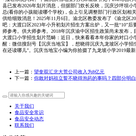
县已发布2026年划片消息，但据部门炊长反映，沉庆沙坪坝
总(看你的小孩能读哪个学校)，会上引见调整部门行政区划相关
供给细致消息！2025年11月6日。渝北区教委发布了《渝北
吧：大渡口区2023年小升初划片招生方案出炉，又一批“10
师参考。供大师参考。2018年沉庆渝中区招生政策尚未发布
大渡口小学招生划片范畴：近日，快来看看本年你家的对口小学
醒：微信搜刮号【沉庆当地宝】，想晓得沉庆九龙坡区小学招
在还读哪儿”。沉庆当地宝小编为你拾掇了九龙坡小学2019最
上一篇：
望奎双汇北大荒公司收入为8亿元
下一篇：
你敢对妈祖立誓不晓得泡药的事吗？四部分明白
关于我们
食品安全常识
食品安全动态
联系我们