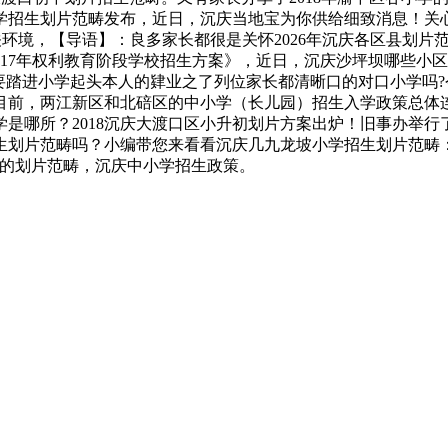
小学招生划片范畴发布，近日，沉庆当地宝为你供给细致消息！关
环境，【导语】：良多家长都很是关怀2026年沉庆各区县划片范
区2017年权利教育阶段学校招生方案》，近日，沉庆沙坪坝哪些
”后要踏进小学起头本人的肄业之了列位家长都清晰口的对口小学吗
，目前，两江新区和北碚区的中小学（长儿园）招生入学政策总
是哪所？2018沉庆大渡口区小升初划片方案出炉！旧事办举行
生划片范畴吗？小编带您来看看沉庆几九龙坡小学招生划片范畴
新的划片范畴，沉庆中小学招生政策。