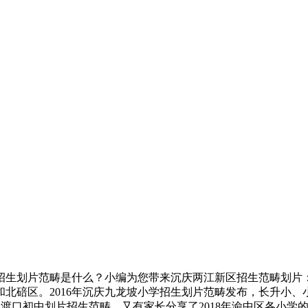
招生划片范畴是什么？小编为您带来沉庆两江新区招生范畴划片
北碚区。2016年沉庆九龙坡小学招生划片范畴发布，长升小、
大渡口初中划片招生范畴。又有家长分享了2018年渝中区各小