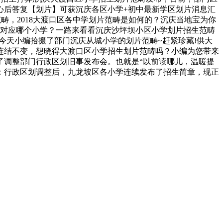
心后答复【划片】可获沉庆各区小学+初中最新学区划片消息汇
畴，2018大渡口区各中学划片范畴是如何的？沉庆当地宝为你
小区对应哪个小学？一路来看看沉庆沙坪坝小区小学划片招生范畴
?今天小编拾掇了部门沉庆从城小学的划片范畴~赶紧珍藏!供大
体连结不变，想晓得大渡口区小学招生划片范畴吗？小编为您带来
了调整部门行政区划旧事发布会。也就是“以前读哪儿，温暖提
：行政区划调整后，九龙坡区各小学连续发布了招生简章，现正