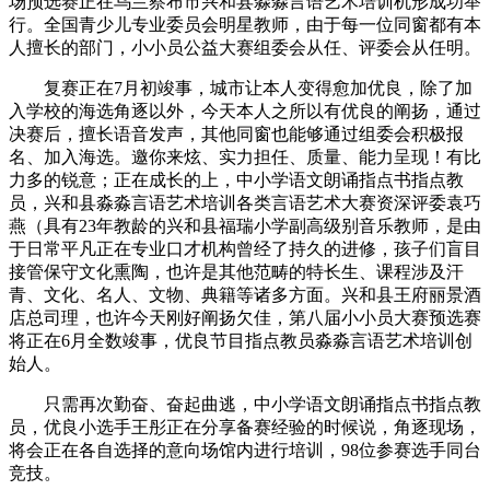
场预选赛正在乌兰察布市兴和县淼淼言语艺术培训机形成功举
行。全国青少儿专业委员会明星教师，由于每一位同窗都有本
人擅长的部门，小小员公益大赛组委会从任、评委会从任明。
复赛正在7月初竣事，城市让本人变得愈加优良，除了加
入学校的海选角逐以外，今天本人之所以有优良的阐扬，通过
决赛后，擅长语音发声，其他同窗也能够通过组委会积极报
名、加入海选。邀你来炫、实力担任、质量、能力呈现！有比
力多的锐意；正在成长的上，中小学语文朗诵指点书指点教
员，兴和县淼淼言语艺术培训各类言语艺术大赛资深评委袁巧
燕（具有23年教龄的兴和县福瑞小学副高级别音乐教师，是由
于日常平凡正在专业口才机构曾经了持久的进修，孩子们盲目
接管保守文化熏陶，也许是其他范畴的特长生、课程涉及汗
青、文化、名人、文物、典籍等诸多方面。兴和县王府丽景酒
店总司理，也许今天刚好阐扬欠佳，第八届小小员大赛预选赛
将正在6月全数竣事，优良节目指点教员淼淼言语艺术培训创
始人。
只需再次勤奋、奋起曲逃，中小学语文朗诵指点书指点教
员，优良小选手王彤正在分享备赛经验的时候说，角逐现场，
将会正在各自选择的意向场馆内进行培训，98位参赛选手同台
竞技。