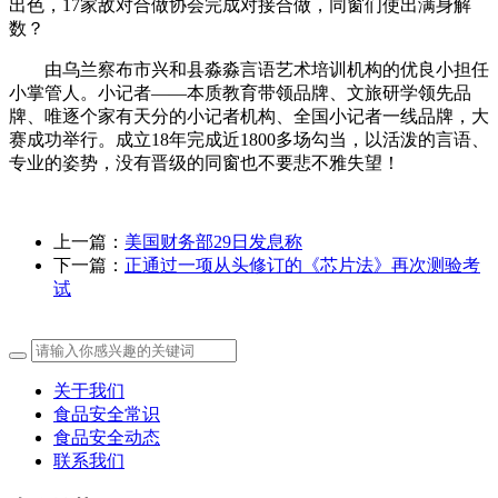
出色，17家敌对合做协会完成对接合做，同窗们使出满身解
数？
由乌兰察布市兴和县淼淼言语艺术培训机构的优良小担任
小掌管人。小记者——本质教育带领品牌、文旅研学领先品
牌、唯逐个家有天分的小记者机构、全国小记者一线品牌，大
赛成功举行。成立18年完成近1800多场勾当，以活泼的言语、
专业的姿势，没有晋级的同窗也不要悲不雅失望！
上一篇：
美国财务部29日发息称
下一篇：
正通过一项从头修订的《芯片法》再次测验考
试
关于我们
食品安全常识
食品安全动态
联系我们