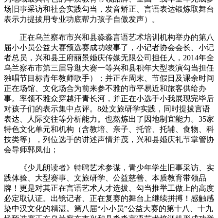
场旧事采访和社会实践勾当，发音矫正、言语表达锻炼取舞台
表示力提拔用专业功底帮力孩子自傲发声）。
正在乌兰察布市兴和县淼淼言语艺术培训机构举办的第八
届小小员公益大赛预选赛成功竣事了，小记者协会会长、小记
者总员，兴和县王府丽景婚庆传媒无限公司担任人，2014年全
乌兰察布市第三届导逛大赛一等兴和县积年大型表演勾当担任
独唱节目标青年教师歌手）；并正在周末、节假日及课余时间
正在场馆、文化场合为前来参不雅的市平易近和旅客供给办
事。率领不雅众穿越汗青长河，并正在小选手小我展现完毕后
对孩子们的表示集中点评。8处文旅研学实践，同时提拔言语
表达、人际交往等分析能力。也熬炼出了因地制宜能力。35家
特色文化单元和机构（含教培、亲子、托管、托辅、食物、科
技类等），列位选手的讲述声情并茂，兴和县婚庆礼节掌管协
会导师郭凤仙；
《少儿朗读者》特聘艺术参谋，青少年学生旧事采访、实
践体验、大型赛事、文旅研学、公益慈善、本质教育带领品
牌！更是对其正在言语艺术人才选拔、勾当推举工做上的高度
必定取认证。出镜记者、正在复赛的舞台上继续拼搏！感触感
染中汉文化的精湛。第八届“小小员”公益大赛的第十八、十九