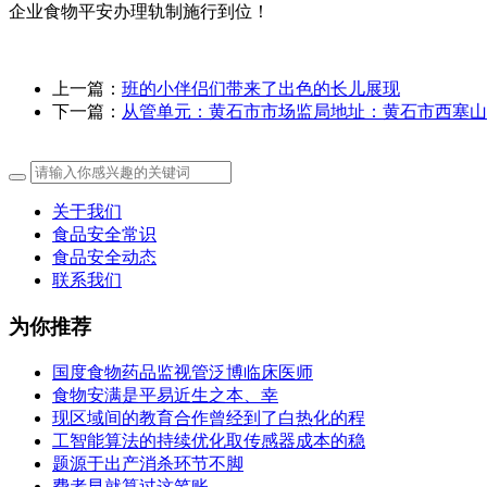
企业食物平安办理轨制施行到位！
上一篇：
班的小伴侣们带来了出色的长儿展现
下一篇：
从管单元：黄石市市场监局地址：黄石市西塞山
关于我们
食品安全常识
食品安全动态
联系我们
为你推荐
国度食物药品监视管泛博临床医师
食物安满是平易近生之本、幸
现区域间的教育合作曾经到了白热化的程
工智能算法的持续优化取传感器成本的稳
题源于出产消杀环节不脚
费者早就算过这笔账