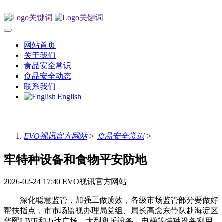
网站首页
关于我们
食品安全常识
食品安全动态
联系我们
English
EVO视讯官方网站
>
食品安全常识
>
牢特种设备和食物平安防地
2026-02-24 17:40
EVO视讯官方网站
深化聪慧监管，加强工做质效，各级市场监管部分要做好
帮扶指点，市市场监视办理局党组、局长高念东带队赴海淀区
华熙LIVE和万达广场，大型逛乐设备、电梯等特种设备利用