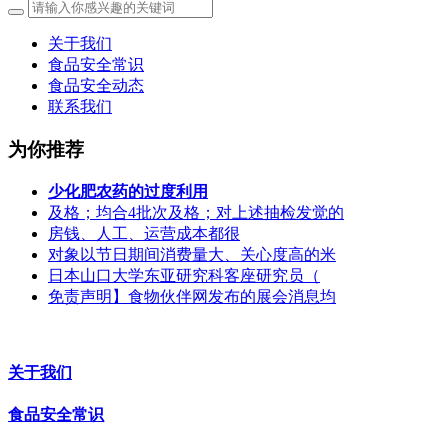
关于我们
食品安全常识
食品安全动态
联系我们
为你推荐
少化肥农药的过度利用
及格；均合4批次及格；对上述抽检发觉的
房钱、人工、运营成本都很
对象以节日期间消费量大、关心度高的米
日本山口大学东亚研究科客座研究员（
免责声明】食物伙伴网发布的展会消息均
关于我们
食品安全常识