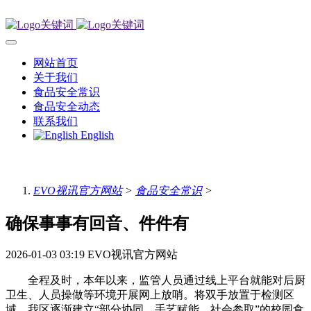
网站首页
关于我们
食品安全常识
食品安全动态
联系我们
English
EVO视讯官方网站
>
食品安全常识
>
确保事事有回音、件件有
2026-01-03 03:19
EVO视讯官方网站
全程及时，本年以来，监管人员通过线上平台就能对后厨
卫生、人员操做等环境开展网上放哨。将双手放置于检测区
域。我区逐渐建立“部分协同、手艺赋能、社会参取”的校园食