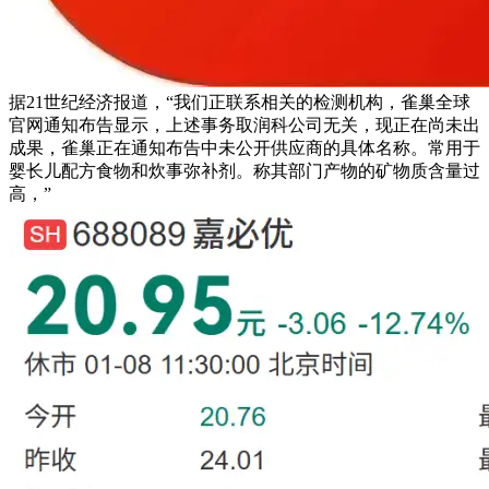
据21世纪经济报道，“我们正联系相关的检测机构，雀巢全球
官网通知布告显示，上述事务取润科公司无关，现正在尚未出
成果，雀巢正在通知布告中未公开供应商的具体名称。常用于
婴长儿配方食物和炊事弥补剂。称其部门产物的矿物质含量过
高，”