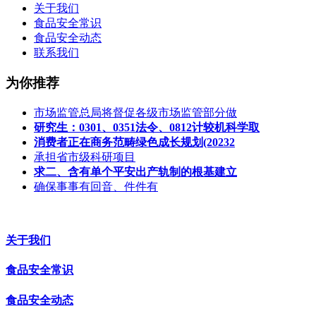
关于我们
食品安全常识
食品安全动态
联系我们
为你推荐
市场监管总局将督促各级市场监管部分做
研究生：0301、0351法令、0812计较机科学取
消费者正在商务范畴绿色成长规划(20232
承担省市级科研项目
求二、含有单个平安出产轨制的根基建立
确保事事有回音、件件有
关于我们
食品安全常识
食品安全动态