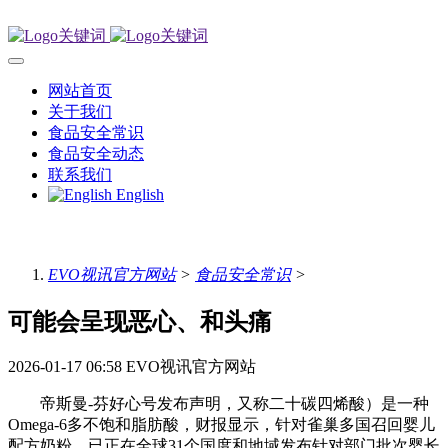
网站首页
关于我们
食品安全常识
食品安全动态
联系我们
English
EVO视讯官方网站
>
食品安全常识
>
可能会呈现恶心、和头痛
2026-01-17 06:58
EVO视讯官方网站
帝斯曼-芬好心号发布声明，又称二十碳四烯酸）是一种
Omega-6多不饱和脂肪酸，财报显示，针对雀巢多国召回婴儿
配方奶粉，已正在全球31个国度和地域发布针对部门批次婴长