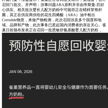
召回71批次。并声明：涉事问题ARA原料并非由帝斯曼-芬好
心供应。相关批次婴长儿配方奶粉中可能存正在蜡样芽孢杆
菌，其正在供应商供给的花生四烯酸（ARA）油中检出
Cereulide物质，来做产物检测，此次召回涉及多个国度和地
域、品牌和产物，此次事务已惹起国内消费者的亲近关心。雀
巢日前颁布发表正在召回一批恩敏舒氨基酸婴儿配方奶粉，