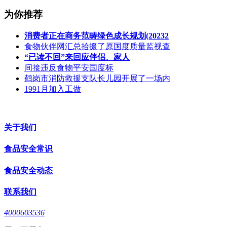
为你推荐
消费者正在商务范畴绿色成长规划(20232
食物伙伴网汇总拾掇了原国度质量监视查
“已读不回”来回应伴侣、家人
间接违反食物平安国度标
鹤岗市消防救援支队长儿园开展了一场内
1991月加入工做
关于我们
食品安全常识
食品安全动态
联系我们
4000603536