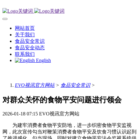
网站首页
关于我们
食品安全常识
食品安全动态
联系我们
English
EVO视讯官方网站
>
食品安全常识
>
对群众关怀的食物平安问题进行领会
2026-01-18 07:15
EVO视讯官方网站
为建牢消费者食物平安防地，进一步织密食物平安监视
网，此次宣传勾当对鞭策消费者食物平安及饮食习惯认识起到
了推进感化。勾当现场，同时对建立食物平安法令监视系统供