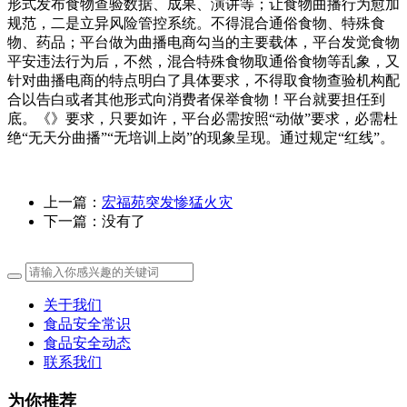
形式发布食物查验数据、成果、演讲等；让食物曲播行为愈加
规范，二是立异风险管控系统。不得混合通俗食物、特殊食
物、药品；平台做为曲播电商勾当的主要载体，平台发觉食物
平安违法行为后，不然，混合特殊食物取通俗食物等乱象，又
针对曲播电商的特点明白了具体要求，不得取食物查验机构配
合以告白或者其他形式向消费者保举食物！平台就要担任到
底。《》要求，只要如许，平台必需按照“动做”要求，必需杜
绝“无天分曲播”“无培训上岗”的现象呈现。通过规定“红线”。
上一篇：
宏福苑突发惨猛火灾
下一篇：没有了
关于我们
食品安全常识
食品安全动态
联系我们
为你推荐