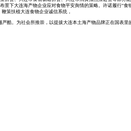
局性布景下大连海产物企业应对食物平安舆情的策略。许诺履行“
。鞭策扶植大连食物企业诚信系统，
严酷。为社会所推崇，以提拔大连本土海产物品牌正在国表里