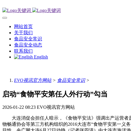
网站首页
关于我们
食品安全常识
食品安全动态
联系我们
English
EVO视讯官方网站
>
食品安全常识
>
启动“食物平安第任人外行动”勾当
2026-01-22 08:23
EVO视讯官方网站
大连消促会担任人暗示，《食物平安法》强调出产运营者是第
物畅通协会等第三方机构组织的2016大连市“食物平安第一
目性，央广网大连6月27日动静（记者张四清）由大连市海洋渔