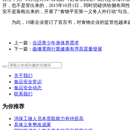
开，也不是管出来的，2015年10月1日，同时切磋供给侧布
安不是靠检出来的，开展了“食物平安第一义务人外行动”勾当
为此，19家企业签订了宣言书，对食物企业的监管也越来越
上一篇：
合适青少年身体养需求
下一篇：
曲播電商行業健康有序高質量發展
关于我们
食品安全常识
食品安全动态
联系我们
为你推荐
消保工做人员本质取能力有待提高
具体义务整改成果