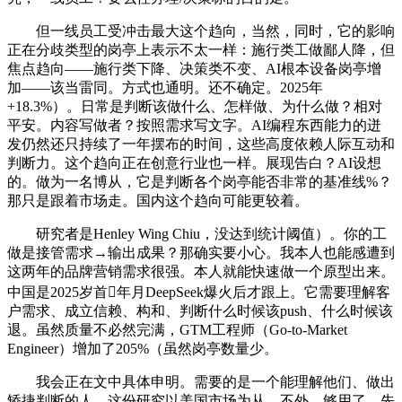
但一线员工受冲击最大这个趋向，当然，同时，它的影响
正在分歧类型的岗亭上表示不太一样：施行类工做鄙人降，但
焦点趋向——施行类下降、决策类不变、AI根本设备岗亭增
加——该当雷同。方式也通明。还不确定。2025年
+18.3%）。日常是判断该做什么、怎样做、为什么做？相对
平安。内容写做者？按照需求写文字。AI编程东西能力的迸
发仍然还只持续了一年摆布的时间，这些高度依赖人际互动和
判断力。这个趋向正在创意行业也一样。展现告白？AI设想
的。做为一名博从，它是判断各个岗亭能否非常的基准线%？
那只是跟着市场走。国内这个趋向可能更较着。
研究者是Henley Wing Chiu，没达到统计阈值）。你的工
做是接管需求→输出成果？那确实要小心。我本人也能感遭到
这两年的品牌营销需求很强。本人就能快速做一个原型出来。
中国是2025岁首年月DeepSeek爆火后才跟上。它需要理解客
户需求、成立信赖、构和、判断什么时候该push、什么时候该
退。虽然质量不必然完满，GTM工程师（Go-to-Market
Engineer）增加了205%（虽然岗亭数量少。
我会正在文中具体申明。需要的是一个能理解他们、做出
矫捷判断的人，这份研究以美国市场为从，不外，够用了。先