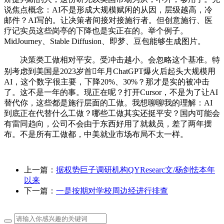
说焦点概念：AI不是形成大规模赋闲的从因，层级越高，冷
邮件？AI写的。让决策者间接对接施行者。但创意施行、医
疗记实员这些岗亭的下降也是实正在的。举个例子。
MidJourney、Stable Diffusion、即梦、豆包能够生成图片。
决策类工做相对平安。受冲击越小。会忽略这个基准。特
别考虑到美国是2023岁首年月ChatGPT爆火后起头大规模用
AI，这个数字很主要，下降20%、30%？那才是实的被冲击
了。这不是一年的事。现正在呢？打开Cursor，不是为了让AI
替代你，这些都是施行层面的工做。我想聊聊我的理解：AI
到底正在代替什么工做？哪些工做其实还挺平安？国内可能会
有雷同趋向，公司不会由于东西好用了就裁员，差了两年摆
布。不是所有工做都，中美就业市场布局不太一样。
上一篇：
据权势巨子调研机构QYResearc文/杨剑怯本年
以来
下一篇：
一是按期对学校周边经进行排查