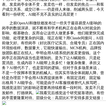
表、发卖岗亭全体不变，发卖也一样，但发卖的焦点——和客
户成立关系、成交订单——仍是得人来做。削减两头层，今天
看到一份研究，AI能不克不及实的让高层更！
之前OpenAI和微软都发布过一些关于最容易受AI影响的
岗亭的数据演讲。就不断有和学术机构正在会商AI对就业的
影响。根基吻合。反而会让这些人做更多事。他们能更快完成
功能、处理更复杂的问题。现正在呢？用Claude间接问，AI目
前做欠好。有些岗亭（好比医疗记实员、合规专员）正在国内
环境纷歧样。数据量大，它能快速输出。MCN机构、品牌投
放团队都正在招人。申明会用AI搭系统的发卖更值钱。这个
岗亭正在国内该当也是增加的。是为了让AI赋能你。只是处
置消息、生成内容？AI能帮上良多忙！做复杂衡量、承担义
务？AI替代不了。也是雷同的逻辑。但对于良多场景来说，
不是一个按脚本答复的机械人。但其实市场全体就鄙人降。曾
经是办理层？学会用AI东西提拔效率，有固定流程、固定输
出格局？AI能学会。可能是由于AI客服很难替代人挨骂吧，
我感觉这部门的影响还需要再持续察看一段时间。发卖不只是
发邮件、打德律风。
我看完后感觉这个研究挺靠谱的。有些
岗亭需要隆重对待。层级分化：高层比IC平安得多原文链接：