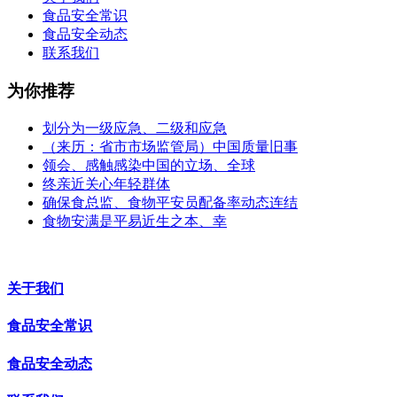
食品安全常识
食品安全动态
联系我们
为你推荐
划分为一级应急、二级和应急
（来历：省市市场监管局）中国质量旧事
领会、感触感染中国的立场、全球
终亲近关心年轻群体
确保食总监、食物平安员配备率动态连结
食物安满是平易近生之本、幸
关于我们
食品安全常识
食品安全动态