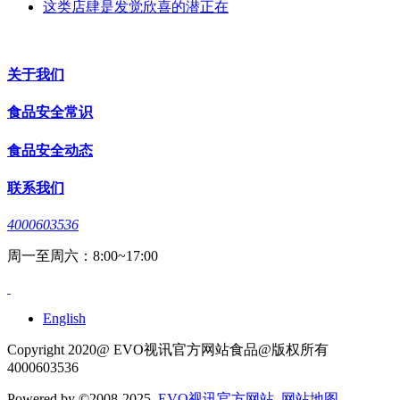
这类店肆是发觉欣喜的潜正在
关于我们
食品安全常识
食品安全动态
联系我们
4000603536
周一至周六：8:00~17:00
English
Copyright 2020@ EVO视讯官方网站食品@版权所有
4000603536
Powered by
©2008-2025
EVO视讯官方网站
网站地图