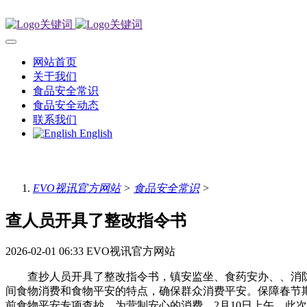
网站首页
关于我们
食品安全常识
食品安全动态
联系我们
English
EVO视讯官方网站
>
食品安全常识
>
查人员开具了整改指令书
2026-02-01 06:33
EVO视讯官方网站
查抄人员开具了整改指令书，镇安监坐、食药安办、、消防
间食物消费和食物平安的特点，确保群众消费平安。保障春节
前食物平安专项查抄。为营制安心的消费，2月10日上午，此