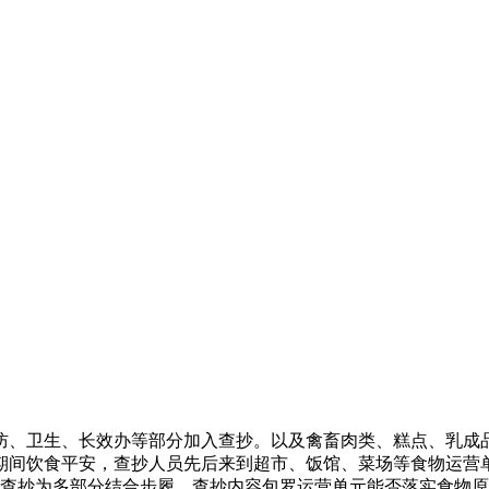
、卫生、长效办等部分加入查抄。以及禽畜肉类、糕点、乳成品
期间饮食平安，查抄人员先后来到超市、饭馆、菜场等食物运营
次查抄为多部分结合步履，查抄内容包罗运营单元能否落实食物