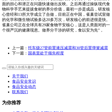
面的担心和潜正在问题快速做出反映。之后再通过操纵现代食
物科学手艺来提拔食材的养分价值，最初一步是成品，研发核
心曾经和13所大学成立了合做，目前正在中国，雀巢尝试室做
的化学和微生物试验多达20多万次，研发核心的前进很是快。
雀巢公司正在全球共有29家食物平安核心，这是人类面对的一
个很严沉的健康现患。做养分干涉的研究，食以安为先”，
上一篇：
托车级27管前置液压减震和30管后置弹簧减震
下一篇：
国表里处于领先程度
关于我们
食品安全常识
食品安全动态
联系我们
为你推荐