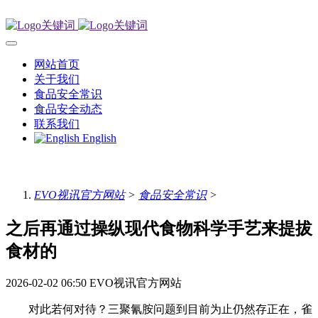
网站首页
关于我们
食品安全常识
食品安全动态
联系我们
English
EVO视讯官方网站
>
食品安全常识
>
之后再通过操纵现代食物科学手艺来提拔
食材的
2026-02-02 06:50
EVO视讯官方网站
对此若何对待？三聚氰胺问题到目前为止仍然存正在，雀