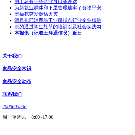
由于总有一些企业可以或许达
为新就业群体和下层管理建牢了食物平安
宏福苑突发惨猛火灾
消息化部消费品工业司指点行业企业精确
别的通过学生礼节的培训以及社会实践勾
本报讯（记者王洋通信员）近日
关于我们
食品安全常识
食品安全动态
联系我们
4000603536
周一至周六：8:00~17:00