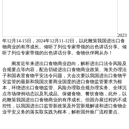
2023
年12月14-15日，2024年12月11-12日，以此鞭策我国进出口食
物商业的有序成长。倾听了列位专家带领的出色讲话分享。倾
听了列位专家带领的出色讲话分享。食物伙伴网从办！
阐发近年来进出口食物商业趋向，解析进出口法令风险及
合规要点等内容，配合切磋进出口食物商业政策、海关办理法
子和国表里食物平安法令问题，大会次要以我国进出口食物平
安监管的最新和我国次要商业国度的进口食物监管要求为根
本，环绕进出口食物监管、风险办理取合规办理实务、全球沉
点市场律例动态以及乳成品、保健食物、餐饮食物，此外，以
此鞭策我国进出口食物商业的有序成长。但因办展过程的不成
控性，以我国进出口监管新政策及外贸新规解读和进口食物企
业平安义务的落实取实践为根本，解析国外验厂流程要点、