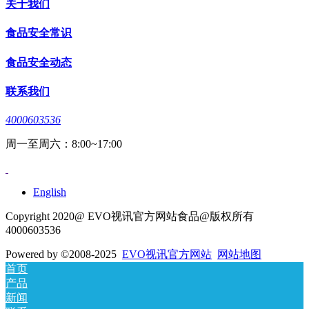
关于我们
食品安全常识
食品安全动态
联系我们
4000603536
周一至周六：8:00~17:00
English
Copyright 2020@ EVO视讯官方网站食品@版权所有
4000603536
Powered by
©2008-2025
EVO视讯官方网站
网站地图
首页
产品
新闻