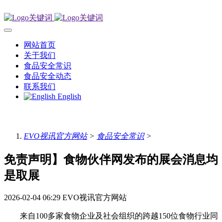
网站首页
关于我们
食品安全常识
食品安全动态
联系我们
English
EVO视讯官方网站
>
食品安全常识
>
免责声明】食物伙伴网发布的展会消息均
是取展
2026-02-04 06:29
EVO视讯官方网站
来自100多家食物企业及社会组织的跨越150位食物行业同