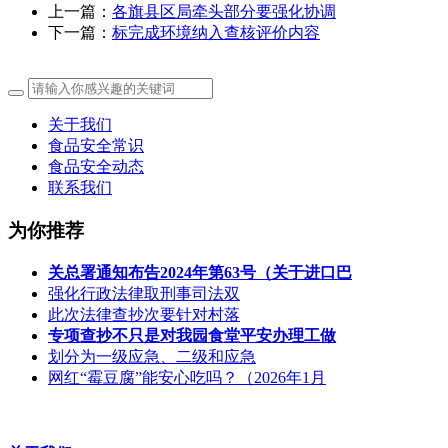
上一篇：
各旗县区局牵头部分要强化协调
下一篇：
标完成环境纳入查核评价内容
关于我们
食品安全常识
食品安全动态
联系我们
为你推荐
关总署通知布告2024年第63号（关于进口巴
强化行政法律取刑事司法双
此次法律查抄次要针对村落
专项查抄不只是对我园食堂平安办理工做
划分为一级应急、二级和应急
网红“霉豆腐”能安心吃吗？（2026年1月