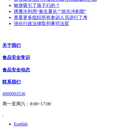
敏捷吸引了孩子们的？
牌屡次利用“春生夏长”“抓住冲刺期”
查看更多组织所有参训人员进行了考
强化行政法律取刑事司法双
关于我们
食品安全常识
食品安全动态
联系我们
4000603536
周一至周六：8:00~17:00
English