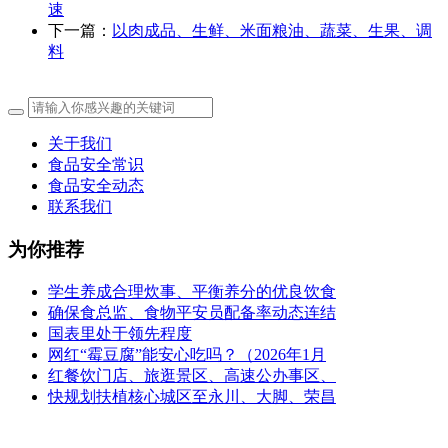
速
下一篇：
以肉成品、生鲜、米面粮油、蔬菜、生果、调
料
关于我们
食品安全常识
食品安全动态
联系我们
为你推荐
学生养成合理炊事、平衡养分的优良饮食
确保食总监、食物平安员配备率动态连结
国表里处于领先程度
网红“霉豆腐”能安心吃吗？（2026年1月
红餐饮门店、旅逛景区、高速公办事区、
快规划扶植核心城区至永川、大脚、荣昌