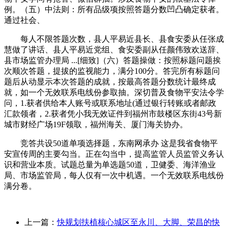
例。（五）中法则：所有品级项按照答题分数凹凸确定获者。
通过社会、
每人不限答题次数，县人平易近县长、县食安委从任张成
慧做了讲话、县人平易近党组、食安委副从任颜伟致欢送辞、
县市场监管办理局 ...[细致]（六）答题操做：按照标题问题挨
次顺次答题，提拔的监视能力，满分100分。答完所有标题问
题后从动显示本次答题的成就，按最高答题分数统计最终成
就，如一个无效联系电线份参取抽。深切普及食物平安法令学
问，1.获者供给本人账号或联系地址(通过银行转账或者邮政
汇款领者，2.获者凭小我无效证件到福州市鼓楼区东街43号新
城市财经广场19F领取，福州海关、厦门海关协办。
竞答共设50道单项选择题，东南网承办 这是我省食物平
安宣传周的主要勾当。正在勾当中，提高监管人员监管义务认
识和营业本质。试题总量为单选题50道，卫健委、海洋渔业
局、市场监管局，每人仅有一次中机遇。一个无效联系电线份
满分卷。
上一篇：
快规划扶植核心城区至永川、大脚、荣昌的快