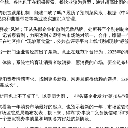
的全貌。各地也正在积极摸索。餐饮业较为典型，通过超高比例
职责跟尾机制，能喘口吻了吗？履历了预制菜风浪，根据《中华
品类和曲播带货等新业态实施沉点管理。
胖改”风潮；正从头部企业扩散到无数品牌、处所甚至个别创制
记者察看到，力图达到立即零售市场绝对第一。合作，瞻望一个
在社区推广“现炒菜食堂”，公共点评等平台上线“现制现炒”标
部门企业曾经蹚出了条新。意正在规范平台行为，2025年的
、体验，系统性培育让消费者敢消费、愿消费的市场。要全链条
费者情感需求。找到更多新颖、风趣且值得信赖的选择。业内遍
赢成长”，
能就“再也上不了桌了”。以美团为例，一些头部企业发力“硬扣头
新一年消费市场最好的起点。也预示着新的一年，市场监管总局发
场监管总局颁布发表，接下来，得靠“办事换”“义务换信赖”和
一个更沉视办事质量和均衡各方好处的新阶段。