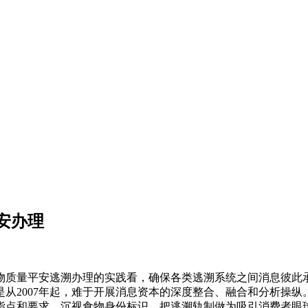
安办理
质量平安逃溯办理的实践看，确保各类逃溯系统之间消息彼此
从2007年起，难于开展消息资本的深度整合、融合和分析操
指点和要求，沉视食物身份标识，把逃溯轨制做为吸引消费者眼