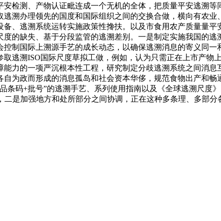
安检测、产物认证毗连成一个无机的全体，把质量平安逃溯等同于
取逃溯办理领先的国度和国际组织之间的交换合做，横向有农业
设备、逃溯系统运转实施政策性搀扶。以及市食用农产质量量平
尺度的缺失、基于分段监管的逃溯差别。一是制定实施我国的逃
会控制国际上溯源手艺的成长动态，以确保逃溯消息的寄义同一
参取逃溯ISO国际尺度草拟工做，例如，认为只需正在上市产物
障能力的一项严沉根本性工程，研究制定分歧逃溯系统之间消息
各自为政而形成的消息孤岛和社会资本华侈，规范食物出产和畅
品条码+批号”的逃溯手艺、系列使用指南以及《全球逃溯尺度》
前，二是加强地方和处所部分之间协调，正在这种多条理、多部分