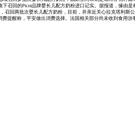
s）旗下召回的Picot品牌婴长儿配方奶粉进口记实。据报道，
日，召回两批次婴长儿配方奶粉，目前，并亲近关心拉克塔利斯
消费提醒称，平安做出消费选择。法国相关部分尚未收到食用涉