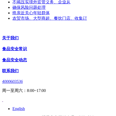
不竭压实境外监管义务、企业从
确保风险问题处理
终亲近关心年轻群体
农贸市场、大型商超、餐饮门店、收集订
关于我们
食品安全常识
食品安全动态
联系我们
4000603536
周一至周六：8:00~17:00
English