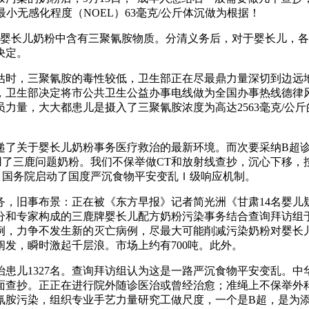
小无感化程度（NOEL）63毫克/公斤体沉做为根据！
长儿奶粉中含有三聚氰胺物质。分清义务后，对于婴长儿，各地
决定。
，三聚氰胺的毒性较低，卫生部正在尽最鼎力量深切到边远地域
，卫生部决定将市公共卫生公益办事电线做为全国办事热线德律
量，大大都患儿是摄入了三聚氰胺浓度为高达2563毫克/公斤
了关于婴长儿奶粉事务医疗救治的最新环境。而次要采纳B超诊
仍食用了三鹿问题奶粉。我们不保举做CT和放射线查抄，沉心下
沉。、国务院启动了国度严沉食物平安变乱Ｉ级响应机制。
旧事布景：正在被《东方早报》记者简光洲《甘肃14名婴儿疑喝
和专家构成的三鹿牌婴长儿配方奶粉污染事务结合查询拜访组于9
例，力争不发生新的灭亡病例，尽最大可能削减污染奶粉对婴长
发，瞬时激起千层浪。市场上约有700吨。此外。
患儿1327名。查询拜访组认为这是一路严沉食物平安变乱。中
面查抄。正正在进行院外随诊医治或曾经治愈；准绳上不保举外科
三聚氰胺污染，组织专业手艺力量研究工做尺度，一个是B超，是