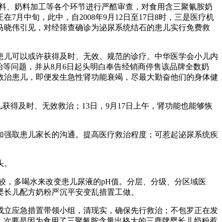
原料、奶料加工等各个环节进行严酷审查，对食用含三聚氰胺奶
中旬，此中，自2008年9月12日至17日8时，三是医疗机
马晓伟引见，对经筛查确诊为泌尿系统结石的患儿实行免费救
儿可以或许获得及时、无效、规范的诊疗。中华医学会小儿内
治等问题，并从8月6日起头明白奉告经销商停售该品牌全数奶
救治患儿，即便发生急性肾功能衰竭，尽最大勤奋他们的身体健
获得及时、无效救治；13日，9月17日上午，肾功能也能够恢
强取患儿家长的沟通。提高医疗救治程度；可惹起泌尿系统疾
头。
较，多喝水来改变患儿尿液的pH值。分层、分级、分区域医
婴长儿配方奶粉严沉平安变乱措置工做。
立应急措置带领小组，清现实，确保先行救治；不包罗正在发
抄，次要是因为食用了三聚氰胺含量出格大的三鹿牌婴长儿奶粉惹