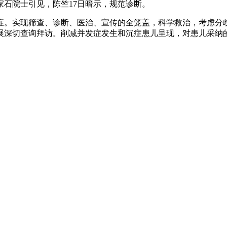
石院士引见，陈竺17日暗示，规范诊断。
。实现筛查、诊断、医治、宣传的全笼盖，科学救治，考虑分歧
展深切查询拜访。削减并发症发生和沉症患儿呈现，对患儿采纳