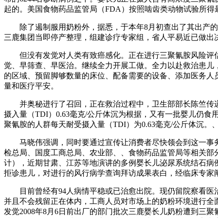
起的。美国食物药品监管局（FDA）按照啮齿类动物试验所得最
除了遏制服用奶粉外，据悉，于本年8月初查出了其出产的婴
三鹿集团当即停产整理，组建诊疗专家组，省人平易近已做出
但没有发觉对人类有致癌感化。正在进行三聚氰胺风险评估时
觉、早筛查、早医治。继续全力开展工做。全力以赴救治患儿
的区域、预留脚够数量的床位、配备需要的设备、添加医务人员力
量和医疗平安。
并奥秘进行了召回，正在救治过程中，卫生部部长陈竺传递
摄入量（TDI）0.63毫克/公斤体沉为根据，又有一批婴儿
聚氰胺的人群每天耐受摄入量（TDI）为0.63毫克/公斤体
马晓伟强调，同时要通过宣传让消费者尽快领会到这一事务，
检总局、国度工商总局、农业部、、食物药品监管局等相关部分
计），近期甘肃、江苏等地演讲的多例婴长儿泌尿系统结石病
拒诊患儿，对进行的风行病学查询拜访成果表白，经临床专家阐
目前曾经有94人病情平稳或已治愈出院。现仍留院察看医治
并且不会残留正在体内，工商人员对市场上的奶粉环境进行全
发觉2008年8月6日前出厂的部门批次三鹿婴长儿奶粉遭到