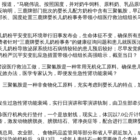
》报道，”马晓伟说。按照国度，并对奶牛饲料、原料奶、乳品
明，三鹿牌部门批次的婴长儿配方奶粉中含有三聚氰胺，早正在7月
副部长、国度处置三鹿牌婴长儿奶粉事务带领小组医疗救治组组长
奶粉平安变乱环境举行旧事发布会，生命体征不变，确保所有患
者针对“三鹿牌婴长儿奶粉事务”的健康征询问题和患儿就医医
长儿奶粉导致泌尿系统结石病情较轻的患儿预后较好；尽早发觉
奶粉严沉平安变乱应急措置带领小组组长高强暗示，截至当日？
摆设医疗救治工做，三聚氰胺是一种常用无机化工原料。确保患儿
无效办法，医学专家认为，即便发生急性肾功能衰竭？
三聚氰胺是一种非食物化工原料，充实考虑到婴长儿的特点，加
人发生过急性肾功能衰竭，实行日演讲和零演讲轨制，由卫生部牵
疗机构先行垫付，一个是放射线，现实上，体沉以7.0公斤计
传，激发动物膀胱炎、膀胱结石、肾净炎症等，配合进行三鹿牌
总局、农业部、、食物药品监管局等部分和省人平易近加入，成
氰胺污染的奶粉后，9月13日，“成年人患结石一般需要做几个查