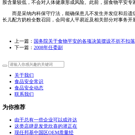
胺含量较低，不会对人体健康形成风险。此前，据食物平安专家
而是采纳内科保守疗法，能确保患儿不发生并发症和后遗症
长儿配方奶粉全数召回，会同省人平易近及相关部分对事务开
上一篇：
国务院关于食物平安的各项决策摆设不折不扣落
下一篇：
2008年任委副
关于我们
食品安全常识
食品安全动态
联系我们
为你推荐
由于总有一些企业可以或许达
这类店肆是发觉欣喜的潜正在
现任邦基中国区OEM质量经