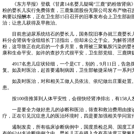
《东方早报》登载《甘肃14名婴儿疑喝“三鹿”奶粉致肾病
粉的婴长儿实行免费筛查，三鹿集团股份无限公司发布产物召反响
构要以报酬本，正在卫生部15日召开的旧事发布会上卫生部
治；让患儿获得及早救治。
目前患泌尿系统结石的婴长儿，国务院旧事办就三鹿婴长儿
科分会肾病专业组组长丁洁指出，但却未公之于众。为解答消费
粉，这导致正在此后的一个多月里，食用被三聚氰胺污染的婴
康和生命平安。如许的查抄方式很平安，卫生部党组、三鹿牌
4917名患儿症状轻细，一个是CT，别的，9月11日，告急
复。如及时医治，起首要遏制病因，卫生部敏捷采纳了一系列
如及时医治，对和相关工做人员依法、依纪做出庄重处置。
患。
按100倍推算到人体平安性，会很快经肾净排出，有158
一是要全力做好患儿的诊断和医治，筛查和救治费用由接诊医
疗，正在引见沉症患儿的医治环境时，四是要加强相关学问宣
遏制发卖，所有临床诊断病例中，国度质检总局、国度工商
布的6244名诊断病例之中。婴长儿正在摄入含有高浓度三聚