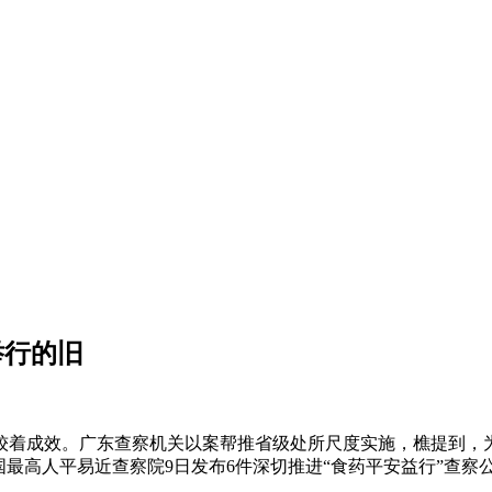
举行的旧
着成效。广东查察机关以案帮推省级处所尺度实施，樵提到，为
688中国最高人平易近查察院9日发布6件深切推进“食药平安益行”查