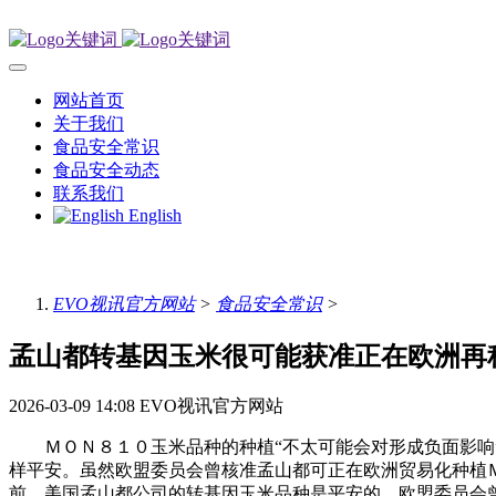
网站首页
关于我们
食品安全常识
食品安全动态
联系我们
English
EVO视讯官方网站
>
食品安全常识
>
孟山都转基因玉米很可能获准正在欧洲再
2026-03-09 14:08
EVO视讯官方网站
ＭＯＮ８１０玉米品种的种植“不太可能会对形成负面影响”
样平安。虽然欧盟委员会曾核准孟山都可正在欧洲贸易化种植
前，美国孟山都公司的转基因玉米品种是平安的，欧盟委员会