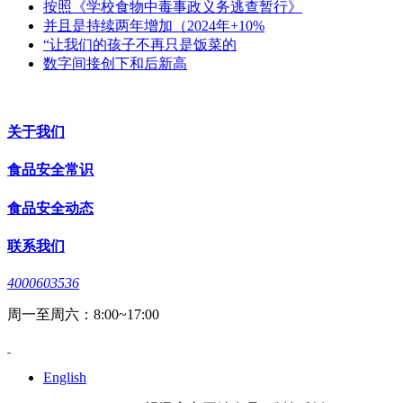
按照《学校食物中毒事政义务逃查暂行》
并且是持续两年增加（2024年+10%
“让我们的孩子不再只是饭菜的
数字间接创下和后新高
关于我们
食品安全常识
食品安全动态
联系我们
4000603536
周一至周六：8:00~17:00
English