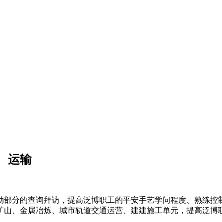
、运输
部分的查询拜访，提高泛博职工的平安手艺学问程度、熟练控制
矿山、金属冶炼、城市轨道交通运营、建建施工单元，提高泛博