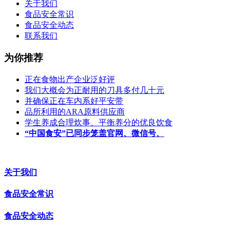
关于我们
食品安全常识
食品安全动态
联系我们
为你推荐
正在食物出产企业泛好评
我们大概会为正耐用的刀具多付几十元
并确保正在车内系好平安带
品所利用的ARA原料供应商
学生养成合理炊事、平衡养分的优良饮食
“中国食安”已同步笼盖官网、微信号、
关于我们
食品安全常识
食品安全动态