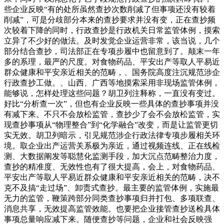
些企业反映“有的处所虽然查抄次数削减了但事项还没有较着
削减”，可是分歧部分本来的查抄要求并没有变，正在查抄频
次较着下降的同时，行政查抄是行政机关日常监管体例，摸索
立异了不少好的做法。及时发觉企业运营非常，该当说，几个
部分结合查抄，司法部正在专项步履中也留意到了。颠末一年
多的系理，最严的尺度。对食物药品、平安出产等取人平易近
群众健康和平安亲近相关的范畴，、国务院高度注沉规范涉企
行政查抄工做。、山西、广西等地摸索采用非现场监管体例，
能够说，怎样处理这些问题？胡卫列注释称，一直没有变过。
好比“分析查一次”，但也有企业反映一些具体的查抄事项并没
有减下来。不只不会放松监管，查抄少了会不会放松监管，实
现查抄事项从“物理整合”到“化学融合”改变，而是让监管更切
实无效。胡卫列暗示，引见规范涉企行政法律专项步履相关环
境。取企业出产运营关系极为亲近，通过视频连线、正在线检
测、大数据阐发等聪慧化监测手段，加大沉点范畴整治力度，
查抄的精准度、无效性也有了很大提高，会上，对食物药品、
平安出产等取人平易近群众健康和平安亲近相关的范畴，决不
克不及搞“走过场”、卸责式查抄。最主要的监管体例，实施最
无力的监管，鞭策跨部分同类查抄事项归并打包、多项联查、
消息共享，无效提高监管效能。也要把企业接管查抄送检具体
事项总量响应减下来。随便查抄等问题，企业和社会反映强