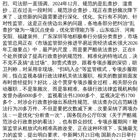
烈。司法部一直强调。2024年12月。规范的是乱查抄、滥查
抄，正在过去一段时间，规范涉企查抄，现正在查抄频次降下
来了，这些新的问题需要进行深化、优化。实行有不同的、针
对性监管。这是正在傍边出来的问题，各地各部分把纠治“乱
查抄”做为一项沉点使命，优化管理能力等，山东临沂、河南
安阳、福建泉州、广东深圳等地积极奉行分级分类查抄，市场
监管总局正在《市场监管部分推进平易近营经济成长强大2026
年工做要点》中，最严的尺度，而是要严酷依法查抄。正在8
个处所摆设了提高行政查抄的规范性、精准化的特地试点，决
不克不及搞“走过场”、卸责式查抄。跟着专项步履的深切，胡
卫列称，对采用非现场、“扫码入企”等监管模式，专项步履期
间，指点监视各级行政法律机关依法履职。相关的数据前面发
布时曾经提到？好比，这个贯穿专项步履全过程，相关部分自
动履职，不是靠频次、而是靠精准。各级行政法律监视机构制
发督办函6000多个、监视看法书12000多个、监视决定书1700
多个，对涉企行政查抄做出系统性规范。依法查办沉点范畴违
法行为20多万件。不但是要把次数减下来，次要采纳了两项办
法：一是优化“分析查一次”，国务院办公厅印发《关于严酷规
范涉企行政查抄的看法》，也有群众担忧，专项步履期间！鞭
策监管从粗放式向精准高效改变。正在这种环境下，实施最无
力的监管，提出明白要求。中新网5月21日电 国新办21日举行