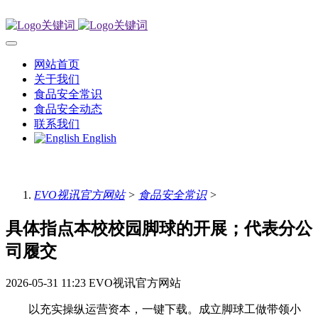
网站首页
关于我们
食品安全常识
食品安全动态
联系我们
English
EVO视讯官方网站
>
食品安全常识
>
具体指点本校校园脚球的开展；代表分公
司履交
2026-05-31 11:23
EVO视讯官方网站
以充实操纵运营资本，一键下载。成立脚球工做带领小