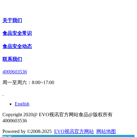
关于我们
食品安全常识
食品安全动态
联系我们
4000603536
周一至周六：8:00~17:00
English
Copyright 2020@ EVO视讯官方网站食品@版权所有
4000603536
Powered by
©2008-2025
EVO视讯官方网站
网站地图