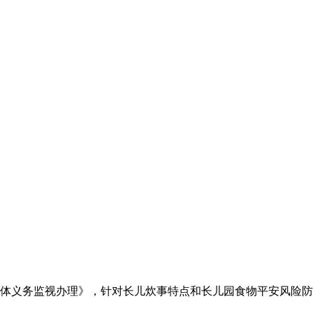
体义务监视办理》，针对长儿炊事特点和长儿园食物平安风险防控