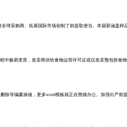
对接全球采购商、拓展国际市场创制了前提取便当。本届获涵盖样品
程中极易变质，发卖商供给食物运营许可证或仅发卖预包拆食物存
添加删除等编纂操做，更多word模板就正在熊猫办公。加强出产前提