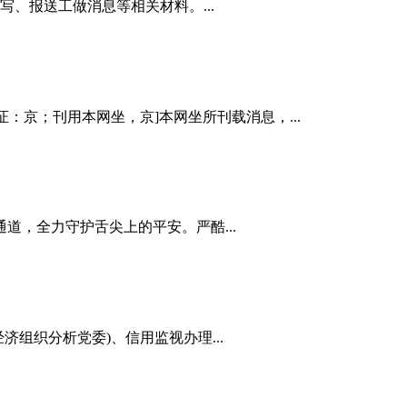
、报送工做消息等相关材料。...
消息办事许可证：京；刊用本网坐，京]本网坐所刊载消息，...
道，全力守护舌尖上的平安。严酷...
组织分析党委)、信用监视办理...