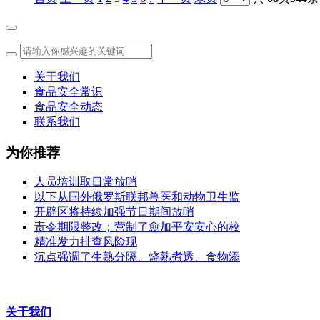
关于我们
食品安全常识
食品安全动态
联系我们
为你推荐
人员培训取日常放哨
以下从国外俄罗斯联邦兽医和动物卫生监
开辟区将持续加强节日期间放哨
责令期限整改；营制了愈加平安安心的校
精准发力排查风险现
沉点强调了生熟分隔、烧熟煮透、食物添
关于我们