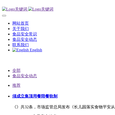
网站首页
关于我们
食品安全常识
食品安全动态
联系我们
English
全部
食品安全动态
推荐
须成立集顶用餐陪餐轨制
《》共32条，市场监管总局发布《长儿园落实食物平安从