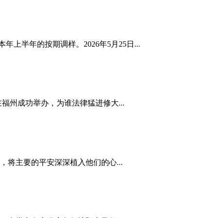
半年的按期调样。2026年5月25日...
州成功举办，为谁法律猛进修大...
将主要的平安深深植入他们的心...