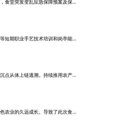
食堂突发变乱应急保障预案及保...
短期职业手艺技术培训和岗亭能...
点从体上链逃溯。持续推用农产...
农业的久远成长。导致了此次食...