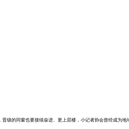
，晋级的同窗也要接续奋进、更上层楼，小记者协会曾经成为地域最