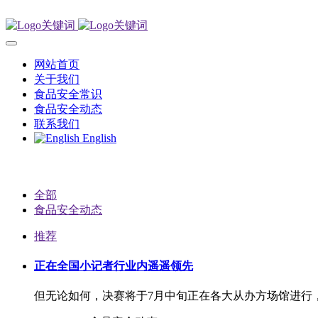
网站首页
关于我们
食品安全常识
食品安全动态
联系我们
English
全部
食品安全动态
推荐
正在全国小记者行业内遥遥领先
但无论如何，决赛将于7月中旬正在各大从办方场馆进行