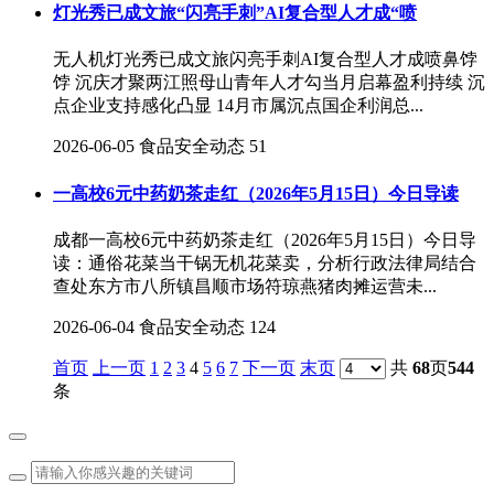
灯光秀已成文旅“闪亮手刺”AI复合型人才成“喷
无人机灯光秀已成文旅闪亮手刺AI复合型人才成喷鼻饽
饽 沉庆才聚两江照母山青年人才勾当月启幕盈利持续 沉
点企业支持感化凸显 14月市属沉点国企利润总...
2026-06-05
食品安全动态
51
一高校6元中药奶茶走红（2026年5月15日）今日导读
成都一高校6元中药奶茶走红（2026年5月15日）今日导
读：通俗花菜当干锅无机花菜卖，分析行政法律局结合
查处东方市八所镇昌顺市场符琼燕猪肉摊运营未...
2026-06-04
食品安全动态
124
首页
上一页
1
2
3
4
5
6
7
下一页
末页
共
68
页
544
条