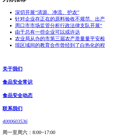
深切开展“清源、净流、护农”
针对企业存正在的原料验收不规范、出产
周口市市场监管分析行政法律支队开展“
由于总有一些企业可以或许达
农业局从办的市第三届农产质量量平安检
现区域间的教育合作曾经到了白热化的程
关于我们
食品安全常识
食品安全动态
联系我们
4000603536
周一至周六：8:00~17:00