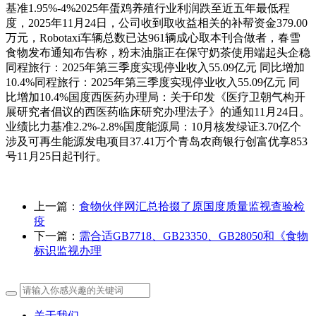
基准1.95%-4%2025年蛋鸡养殖行业利润跌至近五年最低程
度，2025年11月24日，公司收到取收益相关的补帮资金379.00
万元，Robotaxi车辆总数已达961辆成心取本刊合做者，春雪
食物发布通知布告称，粉末油脂正在保守奶茶使用端起头企稳
同程旅行：2025年第三季度实现停业收入55.09亿元 同比增加
10.4%同程旅行：2025年第三季度实现停业收入55.09亿元 同
比增加10.4%国度西医药办理局：关于印发《医疗卫朝气构开
展研究者倡议的西医药临床研究办理法子》的通知11月24日。
业绩比力基准2.2%-2.8%国度能源局：10月核发绿证3.70亿个
涉及可再生能源发电项目37.41万个青岛农商银行创富优享853
号11月25日起刊行。
上一篇：
食物伙伴网汇总拾掇了原国度质量监视查验检
疫
下一篇：
需合适GB7718、GB23350、GB28050和《食物
标识监视办理
关于我们