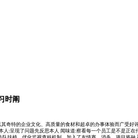
习时阐
其奇特的企业文化、高质量的食材和超卓的办事体验而广受好评。
本人:呈现了问题先反思本人 闻味道:察看每一个员工是不是正
步队扶植、优化监视查核机制、加入了友情赛，消杀，项目将融