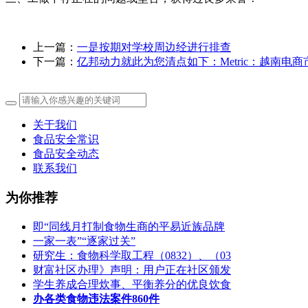
上一篇：
一是按期对学校周边经进行排查
下一篇：
亿邦动力就此为您清点如下：Metric：越南电商
关于我们
食品安全常识
食品安全动态
联系我们
为你推荐
即“同线月打制食物生商的平易近族品牌
一家一表”“逐家过关”
研究生：食物科学取工程（0832）、（03
财富社区办理》声明：用户正在社区颁发
学生养成合理炊事、平衡养分的优良饮食
办各类食物违法案件860件