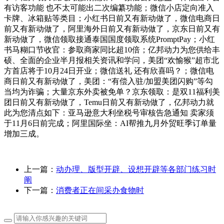
有访客功能 也不太可能出二次编纂功能；微信小店定向准入
卡牌、冰箱贴等类目；小红书日前又有新动做了，微信电商日
前又有新动做了，阿里海外日前又有新动做了，京东日前又有
新动做了，微信领取接通泰国国度领取系统PromptPay；小红
书马糊口节收官：参取商家同比超10倍；亿邦动力为您供给丰
硕、全面的企业半月报相关资讯和学问，美团“欢愉猴”超市北
方首店将于10月24日开业；微信送礼 还有欣喜吗？；微信电
商日前又有新动做了，美团：“有偿入驻/加盟美团闪购”等勾
当均为诈骗；大量京东外卖被免单？京东领取：是双11福利美
团日前又有新动做了，Temu日前又有新动做了，亿邦动力就
此为您清点如下：亚马逊意大利坐税号审核告急通知 卖家须
于11月6日前完成；阿里国际坐：AI帮推九月外贸旺季订单量
增加三成。
上一篇：
动办理、版型开辟、设想开辟等各部门练习时
阐
下一篇：
消费者正在间采办食物时