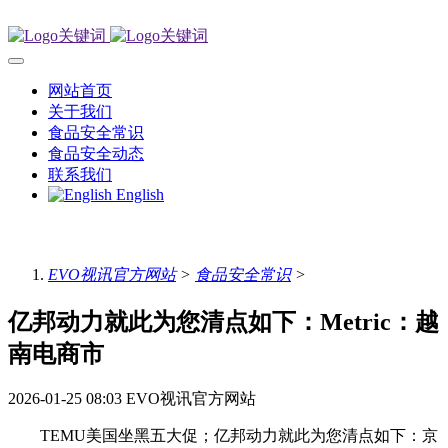
网站首页
关于我们
食品安全常识
食品安全动态
联系我们
English
EVO视讯官方网站
>
食品安全常识
>
亿邦动力就此为您清点如下：Metric：越
南电商市
2026-01-25 08:03
EVO视讯官方网站
TEMU美国坐黑五大促；亿邦动力就此为您清点如下：京