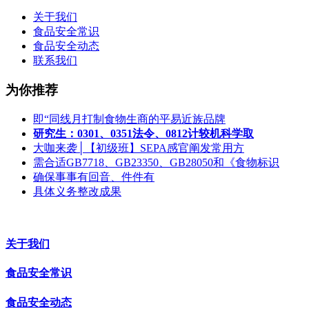
关于我们
食品安全常识
食品安全动态
联系我们
为你推荐
即“同线月打制食物生商的平易近族品牌
研究生：0301、0351法令、0812计较机科学取
大咖来袭│【初级班】SEPA感官阐发常用方
需合适GB7718、GB23350、GB28050和《食物标识
确保事事有回音、件件有
具体义务整改成果
关于我们
食品安全常识
食品安全动态