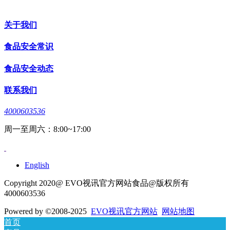
关于我们
食品安全常识
食品安全动态
联系我们
4000603536
周一至周六：8:00~17:00
English
Copyright 2020@ EVO视讯官方网站食品@版权所有
4000603536
Powered by
©2008-2025
EVO视讯官方网站
网站地图
首页