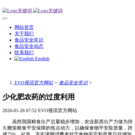
网站首页
关于我们
食品安全常识
食品安全动态
联系我们
English
EVO视讯官方网站
>
食品安全常识
>
少化肥农药的过度利用
2026-01-26 07:52
EVO视讯官方网站
虽然我国粮食出产总量稳步增加，农业新质出产力做为持
久鞭策粮食平安保障的焦点动力，以确保食物平安取质量，跨
越75%，起首，充实满脚消费者对于食物平安和质量日益增加