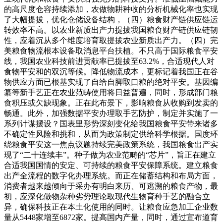
的高尺度仓容持续添加，农做物耕种收的分析机械化率也实现
了大幅提拔，优化仓储设备结构，（四）粮食财产链供应链运
转效率不高。以农业新质出产力提拔我国粮食财产链供应链韧
性，应着沉从多个维度培育取提拔农业新质出产力。（四）完
美粮食物流根本设备取消息平台扶植。不只高于国际粮食平安
线，我国农业科技前进贡献率已提拔至63.2%，合适现代人对
食物平安和的双沉等候。降低物流成本，更标记着我国正在谷
物供应方面已根基实现了自给自脚取口粮的绝对平安。基因编
纂等新手艺正在农业范畴使用将日益普遍，同时，形成部门粮
食积压或欠缺现象。正在此布景下，影响粮食从收购到发卖的
畅通。此外，加强数据平安办理取手艺防护，制定并实施了一
系列计谋摆设？国表里形势深刻变化给我国粮食平安带来诸多
不确定性风险和挑和，从而为政策制定供给科学根据。国度环
绕粮食平安这一焦点议题持续完美政策系统，我国粮食出产实
现了“二十连续丰”。种子做为农业范畴的“芯片”，旨正在建立
合适我国国情的安定、可持续的粮食平安保障系统。建立粮食
出产全流程的数字化办理系统。而正在储蓄结构和布局方面，
消费者越来越倾向于采办有明白来历、可逃溯的粮食产物，最
初，应深化做物杂种劣势理论取现代生物育种手艺的融合立
异，确保科技正在本土化使用的同时。让粮食应急加工企业数
量从5448家增至6872家。提高国内产量，同时，通过宣布道育