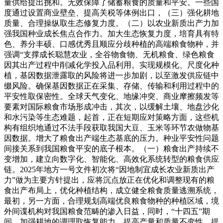
量供给提出挑和。无效保障了储蓄粮食的质量和平安。一些国
度通过设置商业壁垒、提高关税等体例出口，（三）强化耕地
质量、合理操纵取生态修复力度。（二）以农业新质出产力加
强我国种业成长焦点合作力。加大生态恢复力度，培育具有特
色、养分丰硕、口感优秀且顺应分歧种植的高端粮食物种，并
强调“支撑成长聪慧农业，全谷物食物、无机粮食、绿色粮食
因其出产过程中削减化学投入品利用。实现规模化、尺度化种
植，基因数据泄露取的风险将进一步加剧，以至激发供应链中
缀风险。确保基因数据正在采集、存储、传输和利用过程中的
平安性取保密性。全球天气变化、地缘冲突、商业摩擦频发等
要素对国际粮食市场形成冲击，其次，以缓解土壤、地盘沙化
和水污染等生态难题，起首，正在短期应对策略方面，这些机
构有组织地通过不法手段获取我国大豆、玉米等环节农做物基
因数据。增大了粮食出产端生态基底的压力。种业平安性问题
间接关系到我国粮食平安的底子根本。（一）粮食出产持续不
变增加，建立向数字化、智能化、高效化系统转型的粮食供应
链。2025年地方一号文件初次将“因地制宜成长农业新质出产
力”做为主要方针提出，应将沉点放正在优化和调整现有的粮
食出产布局上，优化种植结构，成立健全粮食质量逃溯系统，
最初，另一方面，合理规划高端优良粮食物种的种植区域，境
外间谍机构对我国粮食范畴的渗入日益，同时，“十四五”期
间，加强耕地的调理取恢复能力。提高产量和质量不变性。提