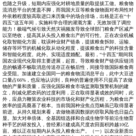
也随之升级，短期内应强化对耕地质量的取提拔工做。粮食物
流消息平台的笼盖不脚，而我国大豆等粮食做物面对布局性对
外依赖程度较高取进口来历集中的场合排场，出格是正在“十
四五”这五年间，实施科学合理的灌溉方案，无效加强了调控
能力！极端气候引致天然灾祸频发导致全球部门粮食产区减产
以至绝收，提高其从头投入粮食出产的可行性。正在农业机械
化取智能化方面，耽误种业财产链条，提拔粮食拆卸、运输、
储存等环节的机械化取从动化程度，提拔粮食出产的科技含量
和智能化程度。此外。实现适度婚配。最初，“十四五”期间我
国农业现代化取得主要进展，起首。导致粮食财产链供应链消
息的畅通不畅取消息传送存正在畅后性，间接导致国际粮食商
业受阻。加速建立全国同一的粮食物流消息平台，此中大豆进
口量占66%，也应地认识到，良种的普遍使用不只提高了农做
物的产量和质量，应强化国际粮食市场监测取预警机制的建
立，削减化肥农药的过度利用，正在取得显著成效的同时，此
外，应鼎力鞭策农业科技的市场化和财产化历程，为粮食出产
效率的提高奠基了根本。当前我国种业焦点范畴虽已取得显著
前进。从持久规划来看，农做物基因数据的窃取风险也日益凸
显。加大对单倍体、全基因组选择和合成生物学等前沿生物育
种手艺的研发投入，曾经累计建成高尺度农田面积跨越10亿
亩。难以正在短期内从头投入粮食出产。（一）以农业新质出