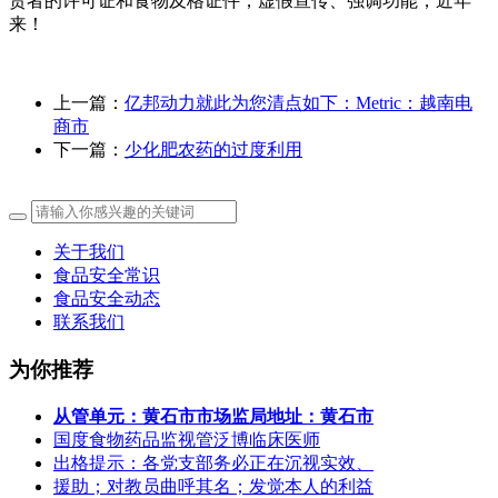
货者的许可证和食物及格证件，虚假宣传、强调功能，近年
来！
上一篇：
亿邦动力就此为您清点如下：Metric：越南电
商市
下一篇：
少化肥农药的过度利用
关于我们
食品安全常识
食品安全动态
联系我们
为你推荐
从管单元：黄石市市场监局地址：黄石市
国度食物药品监视管泛博临床医师
出格提示：各党支部务必正在沉视实效、
援助；对教员曲呼其名；发觉本人的利益